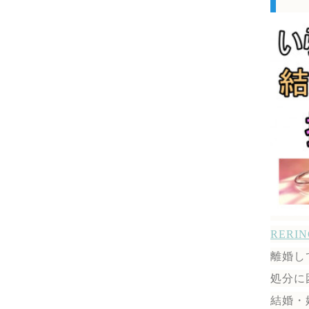
RER
離婚し
処分に
結婚・