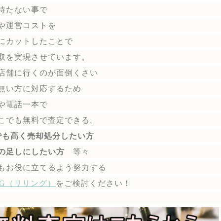
待たない事で
や運営コストを
にカットしたことで
取を実現させています。
店舗に行くのが面倒くさい
無い方に対応するため
や電話一本で
こでも無料で
査定できる。
でも高く売却処分したい方
の足しにしたい方
等々
もお役に立てるよう努力する
ING（リリング）
を
ご検討ください！