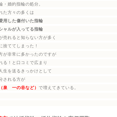
輪
・婚約指輪
の処分。
れた方々の多くは
愛用した傷付いた指輪
シャルが入ってる指輪
が売れると知らない方が多く
に捨ててしまった！
方が非常に多かったのですが
れる！と口コミで広まり
人生を送る
きっかけとして
分される方
が
（泉 一の谷など）
で増えてきている。