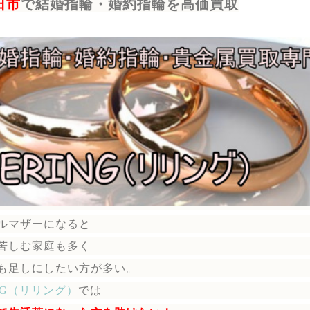
日市
で結婚指輪・婚約指輪を高価買取
ルマザーになると
苦しむ家庭も多く
も足しにしたい方が多い。
ING（リリング）
では