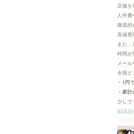
店舗を
人件費
徹底的
高値買
また、
時間が
メール
全国ど
・1円
・家計
少しで
RER