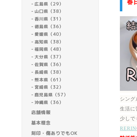
春
広島県（29）
山口県（38）
香川県（31）
徳島県（36）
愛媛県（40）
高知県（38）
福岡県（48）
大分県（37）
佐賀県（36）
長崎県（38）
熊本県（61）
宮崎県（32）
鹿児島県（57）
シング
沖縄県（36）
生活に
店舗情報
少しで
基本理念
RER
刻印・傷ありでもOK