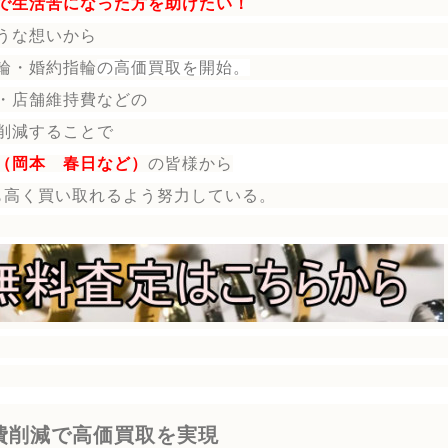
で生活苦になった方を助けたい！
うな想いから
輪・婚約指輪
の
高価買取を開始。
・店舗維持費などの
削減することで
（岡本 春日など）
の皆様から
も高く買い取れるよう努力している。
費削減で高価買取を実現