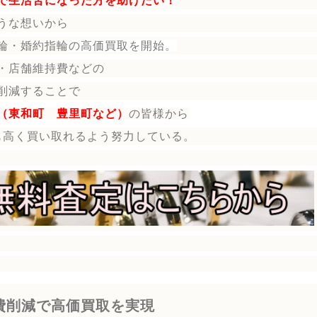
で生活苦になった方を助けたい！
うな想いから
輪・婚約指輪
の
高価買取を開始。
・店舗維持費などの
削減することで
（東和町 豊里町など）
の皆様から
も高く買い取れるよう努力している。
費削減で高価買取を実現