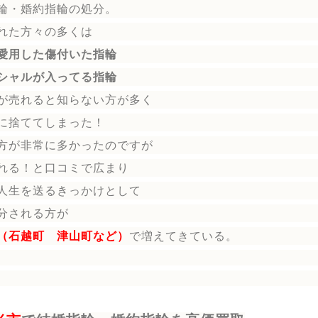
輪
・婚約指輪
の処分。
れた方々の多くは
愛用した傷付いた指輪
シャルが入ってる指輪
が売れると知らない方が多く
に捨ててしまった！
方が非常に多かったのですが
れる！と口コミで広まり
人生を送る
きっかけとして
分される方
が
（石越町 津山町など）
で増えてきている。