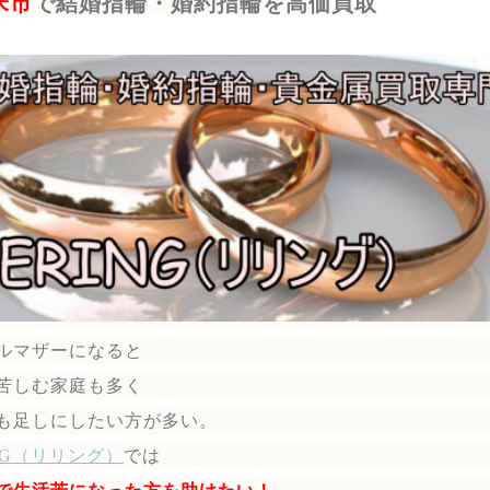
米市
で結婚指輪・婚約指輪を高価買取
ルマザーになると
苦しむ家庭も多く
も足しにしたい方が多い。
ING（リリング）
では