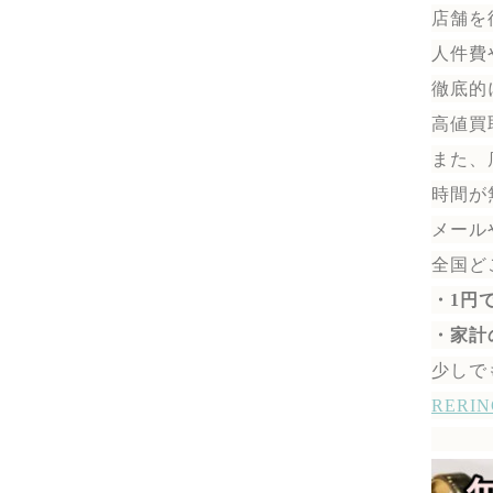
店舗を
人件費
徹底的
高値買
また、
時間が
メール
全国ど
・1円
・家計
少しで
RER