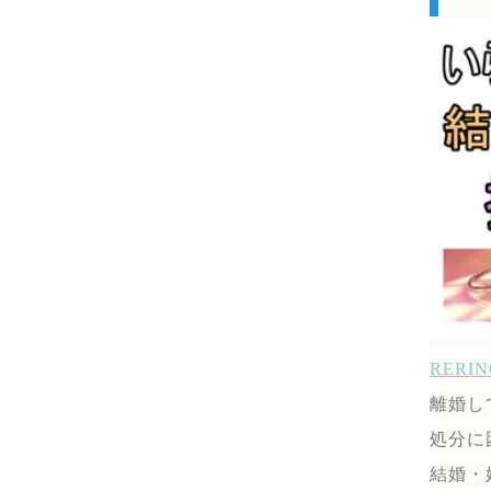
RER
離婚し
処分に
結婚・