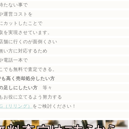
待たない事で
や運営コストを
にカットしたことで
取を実現させています。
店舗に行くのが面倒くさい
無い方に対応するため
や電話一本で
こでも無料で
査定できる。
でも高く売却処分したい方
の足しにしたい方
等々
もお役に立てるよう努力する
ING（リリング）
を
ご検討ください！