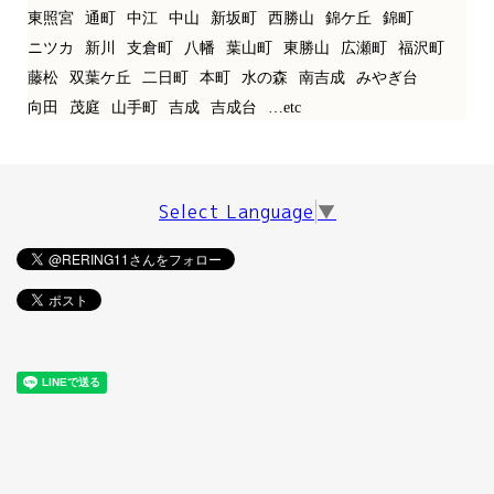
東照宮
通町
中江
中山
新坂町
西勝山
錦ケ丘
錦町
ニツカ
新川
支倉町
八幡
葉山町
東勝山
広瀬町
福沢町
藤松
双葉ケ丘
二日町
本町
水の森
南吉成
みやぎ台
向田
茂庭
山手町
吉成
吉成台
…etc
Select Language
▼