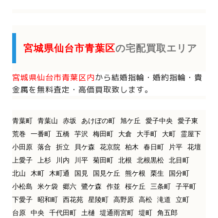
宮城県仙台市青葉区
の宅配買取エリア
宮城県仙台市青葉区内
から
結婚指輪・婚約指輪・貴
金属を
無料査定・高価買取致します。
青葉町
青葉山
赤坂
あけぼの町
旭ケ丘
愛子中央
愛子東
荒巻
一番町
五橋
芋沢
梅田町
大倉
大手町
大町
霊屋下
小田原
落合
折立
貝ケ森
花京院
柏木
春日町
片平
花壇
上愛子
上杉
川内
川平
菊田町
北根
北根黒松
北目町
北山
木町
木町通
国見
国見ケ丘
熊ケ根
栗生
国分町
小松島
米ケ袋
郷六
鷺ケ森
作並
桜ケ丘
三条町
子平町
下愛子
昭和町
西花苑
星陵町
高野原
高松
滝道
立町
台原
中央
千代田町
土樋
堤通雨宮町
堤町
角五郎