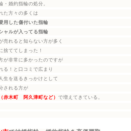
輪
・婚約指輪
の処分。
れた方々の多くは
愛用した傷付いた指輪
シャルが入ってる指輪
が売れると知らない方が多く
に捨ててしまった！
方が非常に多かったのですが
れる！と口コミで広まり
人生を送る
きっかけとして
分される方
が
（赤木町 阿久津町など）
で増えてきている。