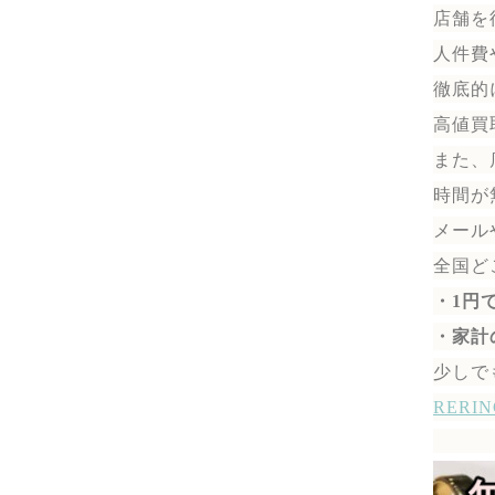
店舗を
人件費
徹底的
高値買
また、
時間が
メール
全国ど
・1円
・家計
少しで
RER