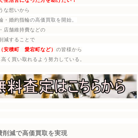
で生活苦になった方を助けたい！
うな想いから
輪・婚約指輪
の
高価買取を開始。
・店舗維持費などの
削減することで
（安積町 愛宕町など）
の皆様から
も高く買い取れるよう努力している。
費削減で高価買取を実現