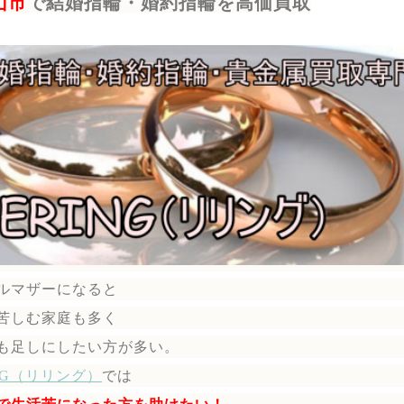
山市
で結婚指輪・婚約指輪を高価買取
ルマザーになると
苦しむ家庭も多く
も足しにしたい方が多い。
ING（リリング）
では