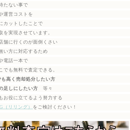
待たない事で
や運営コストを
にカットしたことで
取を実現させています。
店舗に行くのが面倒くさい
無い方に対応するため
や電話一本で
こでも無料で
査定できる。
でも高く売却処分したい方
の足しにしたい方
等々
もお役に立てるよう努力する
ING（リリング）
を
ご検討ください！