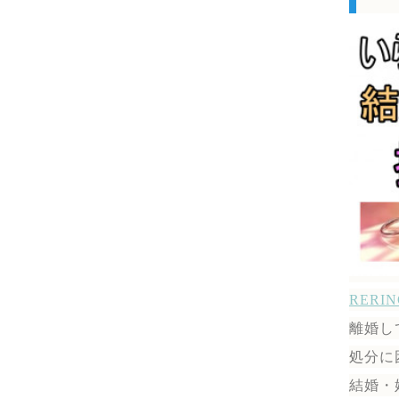
RER
離婚し
処分に
結婚・