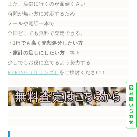
また、店舗に行くのが面倒くさい
時間が無い方に対応するため
メールや電話一本で
全国どこでも無料で
査定できる。
・1円でも高く売却処分したい方
・家計の足しにしたい方
等々
少しでもお役に立てるよう努力する
RERING（リリング）
を
ご検討ください！
お
問
い
合
わ
せ