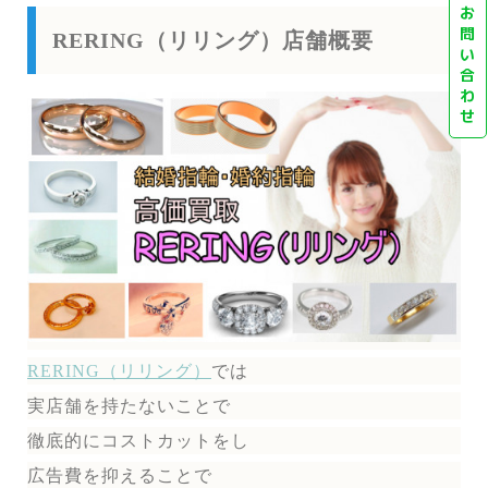
お
問
RERING（リリング）店舗概要
い
合
わ
せ
RERING（リリング）
では
実店舗を持たないことで
徹底的にコストカットをし
広告費を抑えることで