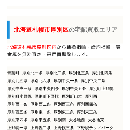
北海道札幌市厚別区
の宅配買取エリア
北海道札幌市厚別区内
から
結婚指輪・婚約指輪・貴
金属を
無料査定・高価買取致します。
青葉町
厚別北一条
厚別北二条
厚別北三条
厚別北四条
厚別北五条
厚別北六条
厚別中央一条
厚別中央二条
厚別中央三条
厚別中央四条
厚別中央五条
厚別町上野幌
厚別町小野幌
厚別町下野幌
厚別町山本
厚別西
厚別西一条
厚別西二条
厚別西三条
厚別西四条
厚別西五条
厚別東一条
厚別東二条
厚別東三条
厚別東四条
厚別東五条
厚別南
大谷地西
大谷地東
上野幌一条
上野幌二条
上野幌三条
下野幌テクノパーク