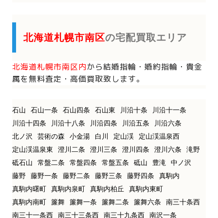
北海道札幌市南区
の宅配買取エリア
北海道札幌市南区内
から
結婚指輪・婚約指輪・貴金
属を
無料査定・高価買取致します。
石山
石山一条
石山四条
石山東
川沿十条
川沿十一条
川沿十四条
川沿十八条
川沿四条
川沿五条
川沿六条
北ノ沢
芸術の森
小金湯
白川
定山渓
定山渓温泉西
定山渓温泉東
澄川二条
澄川三条
澄川四条
澄川六条
滝野
砥石山
常盤二条
常盤四条
常盤五条
砥山
豊滝
中ノ沢
藤野
藤野一条
藤野二条
藤野三条
藤野四条
真駒内
真駒内曙町
真駒内泉町
真駒内柏丘
真駒内東町
真駒内南町
簾舞
簾舞一条
簾舞二条
簾舞六条
南三十条西
南三十一条西
南三十三条西
南三十九条西
南沢一条