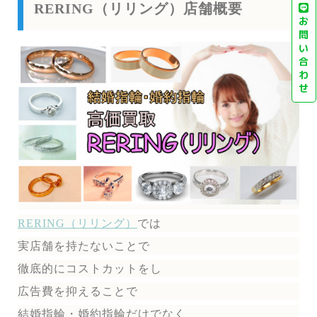
RERING（リリング）店舗概要
お
問
い
合
わ
せ
RERING（リリング）
では
実店舗を持たないことで
徹底的にコストカットをし
広告費を抑えることで
結婚指輪・婚約指輪だけでなく