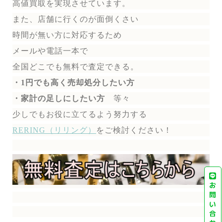
高値買取を実現させています。
また、店舗に行くのが面倒くさい
時間が無い方に対応するため
メールや電話一本で
全国どこでも無料で
査定できる。
・1円でも高く売却処分したい方
・家計の足しにしたい方
等々
少しでもお役に立てるよう努力する
RERING（リリング）
を
ご検討ください！
お
問
い
合