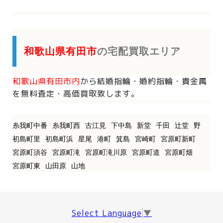
和歌山県有田市
の宅配買取エリア
和歌山県有田市内
から
結婚指輪・婚約指輪・貴金属
を
無料査定・高価買取致します。
糸我町中番
糸我町西
古江見
下中島
新堂
千田
辻堂
野
初島町里
初島町浜
星尾
港町
箕島
宮崎町
宮原町新町
宮原町須谷
宮原町滝
宮原町滝川原
宮原町道
宮原町畑
宮原町東
山田原
山地
Select Language
▼