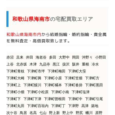
和歌山県海南市
の宅配買取エリア
和歌山県海南市内
から
結婚指輪・婚約指輪・貴金属
を
無料査定・高価買取致します。
赤沼
且来
井田
海老谷
多田
大野中
岡田
沖野々
小野田
上谷
北赤坂
木津
九品寺
黒江
扱沢
阪井
重根
冷水
下津町青枝
下津町市坪
下津町梅田
下津町大窪
下津町大崎
下津町興
下津町小原
下津町笠畑
下津町方
下津町上
下津町鰈川
下津町橘本
下津町沓掛
下津町黒田
下津町小畑
下津町小松原
下津町小南
下津町塩津
下津町下
下津町下津
下津町曽根田
下津町中
下津町引尾
下津町丸田
下津町百垣内
下津町丁
下津野
高津
築地
次ケ谷
鳥居
名高
七山
野上新
野上中
野尻
幡川
原野