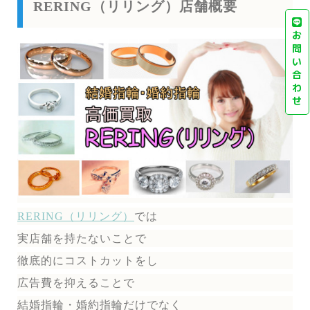
RERING（リリング）店舗概要
お
問
い
合
わ
せ
RERING（リリング）
では
実店舗を持たないことで
徹底的にコストカットをし
広告費を抑えることで
結婚指輪・婚約指輪だけでなく