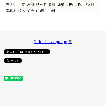
馬場町
日方
東畑
ひや水
藤白
船尾
別所
別院
溝ノ口
南赤坂
椋木
孟子
山崎町
山田
Select Language
▼