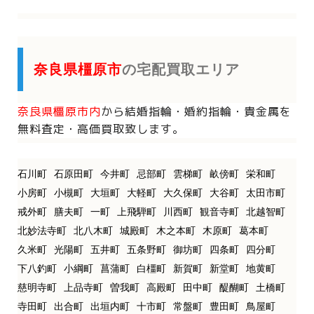
奈良県橿原市
の宅配買取エリア
奈良県橿原市内
から
結婚指輪・婚約指輪・貴金属を
無料査定・高価買取致します。
石川町
石原田町
今井町
忌部町
雲梯町
畝傍町
栄和町
小房町
小槻町
大垣町
大軽町
大久保町
大谷町
太田市町
戒外町
膳夫町
一町
上飛騨町
川西町
観音寺町
北越智町
北妙法寺町
北八木町
城殿町
木之本町
木原町
葛本町
久米町
光陽町
五井町
五条野町
御坊町
四条町
四分町
下八釣町
小綱町
菖蒲町
白橿町
新賀町
新堂町
地黄町
慈明寺町
上品寺町
曽我町
高殿町
田中町
醍醐町
土橋町
寺田町
出合町
出垣内町
十市町
常盤町
豊田町
鳥屋町