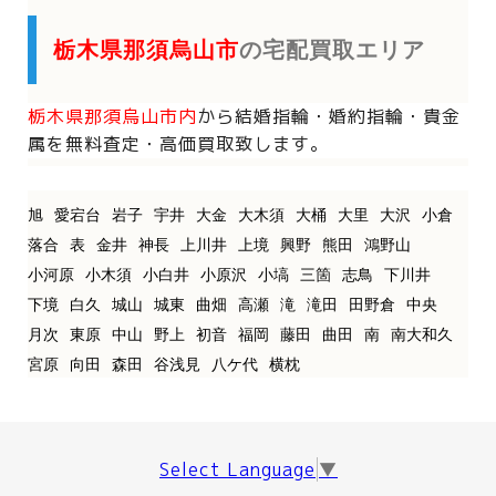
栃木県那須烏山市
の宅配買取エリア
栃木県那須烏山市内
から
結婚指輪・婚約指輪・貴金
属を
無料査定・高価買取致します。
旭
愛宕台
岩子
宇井
大金
大木須
大桶
大里
大沢
小倉
落合
表
金井
神長
上川井
上境
興野
熊田
鴻野山
小河原
小木須
小白井
小原沢
小塙
三箇
志鳥
下川井
下境
白久
城山
城東
曲畑
高瀬
滝
滝田
田野倉
中央
月次
東原
中山
野上
初音
福岡
藤田
曲田
南
南大和久
宮原
向田
森田
谷浅見
八ケ代
横枕
Select Language
▼