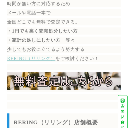
時間が無い方に対応するため
メールや電話一本で
全国どこでも無料で
査定できる。
・1円でも高く売却処分したい方
・家計の足しにしたい方
等々
少しでもお役に立てるよう努力する
RERING（リリング）
を
ご検討ください！
お
問
い
RERING（リリング）店舗概要
合
わ