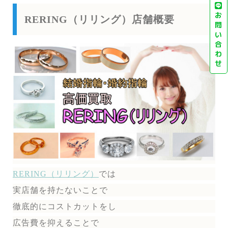
お
RERING（リリング）店舗概要
問
い
合
わ
せ
RERING（リリング）
では
実店舗を持たないことで
徹底的にコストカットをし
広告費を抑えることで