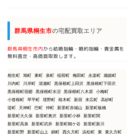
群馬県桐生市
の宅配買取エリア
群馬県桐生市内
から
結婚指輪・婚約指輪・貴金属を
無料査定・高価買取致します。
相生町
旭町
東町
泉町
稲荷町
梅田町
永楽町
織姫町
川内町
川岸町
清瀬町
黒保根町上田沢
黒保根町下田沢
黒保根町宿廻
黒保根町水沼
黒保根町八木原
小梅町
小曾根町
琴平町
境野町
桜木町
新宿
末広町
高砂町
堤町
天神町
巴町
仲町
新里町赤城山
新里町板橋
新里町大久保
新里町奥沢
新里町小林
新里町関
新里町高泉
新里町武井
新里町鶴ケ谷
新里町新川
新里町野
新里町山上
錦町
西久方町
浜松町
東
東久方町