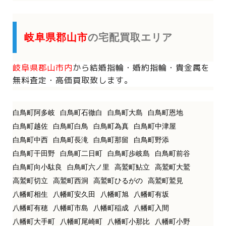
岐阜県郡山市
の宅配買取エリア
岐阜県郡山市内
から
結婚指輪・婚約指輪・貴金属を
無料査定・高価買取致します。
白鳥町阿多岐
白鳥町石徹白
白鳥町大島
白鳥町恩地
白鳥町越佐
白鳥町白鳥
白鳥町為真
白鳥町中津屋
白鳥町中西
白鳥町長滝
白鳥町那留
白鳥町野添
白鳥町干田野
白鳥町二日町
白鳥町歩岐島
白鳥町前谷
白鳥町向小駄良
白鳥町六ノ里
高鷲町鮎立
高鷲町大鷲
高鷲町切立
高鷲町西洞
高鷲町ひるがの
高鷲町鷲見
八幡町相生
八幡町安久田
八幡町旭
八幡町有坂
八幡町有穂
八幡町市島
八幡町稲成
八幡町入間
八幡町大手町
八幡町尾崎町
八幡町小那比
八幡町小野