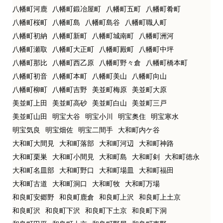
八幡町河鹿
八幡町鍛冶屋町
八幡町五町
八幡町肴町
八幡町桜町
八幡町島
八幡町島谷
八幡町職人町
八幡町初納
八幡町新町
八幡町城南町
八幡町洲河
八幡町瀬取
八幡町大正町
八幡町殿町
八幡町中坪
八幡町那比
八幡町西乙原
八幡町野々倉
八幡町橋本町
八幡町初音
八幡町本町
八幡町美山
八幡町向山
八幡町柳町
八幡町吉野
美並町梅原
美並町大原
美並町上田
美並町高砂
美並町白山
美並町三戸
美並町山田
明宝大谷
明宝小川
明宝奥住
明宝寒水
明宝気良
明宝畑佐
明宝二間手
大和町内ケ谷
大和町大間見
大和町落部
大和町河辺
大和町神路
大和町栗巣
大和町小間見
大和町島
大和町剣
大和町徳永
大和町名皿部
大和町野口
大和町場皿
大和町福田
大和町古道
大和町洞口
大和町牧
大和町万場
和良町安郷野
和良町鹿倉
和良町上沢
和良町上土京
和良町沢
和良町下沢
和良町下土京
和良町下洞