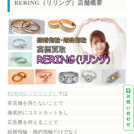
RERING（リリング）店舗概要
RERING（リリング）
では
お
問
実店舗を持たないことで
い
徹底的にコストカットをし
合
わ
広告費を抑えることで
せ
結婚指輪・婚約指輪だけでなく