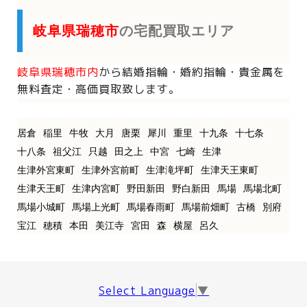
岐阜県瑞穂市
の宅配買取エリア
岐阜県瑞穂市内
から
結婚指輪・婚約指輪・貴金属を
無料査定・高価買取致します。
居倉
稲里
牛牧
大月
唐栗
犀川
重里
十九条
十七条
十八条
祖父江
只越
田之上
中宮
七崎
生津
生津外宮東町
生津外宮前町
生津滝坪町
生津天王東町
生津天王町
生津内宮町
野田新田
野白新田
馬場
馬場北町
馬場小城町
馬場上光町
馬場春雨町
馬場前畑町
古橋
別府
宝江
穂積
本田
美江寺
宮田
森
横屋
呂久
Select Language
▼