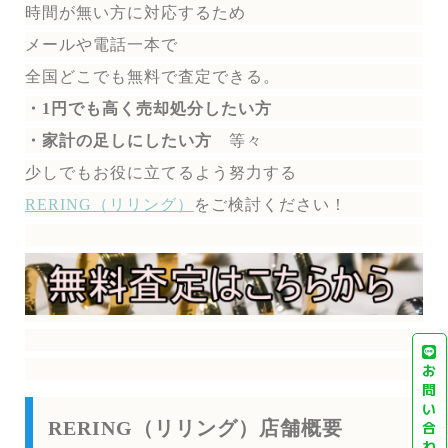
時間が無い方に対応するため
メールや電話一本で
全国どこでも無料で
査定できる。
・1円でも高く売却処分したい方
・家計の足しにしたい方
等々
少しでもお役に立てるよう努力する
RERING（リリング）
を
ご検討ください！
お
問
い
RERING（リリング）店舗概要
合
わ