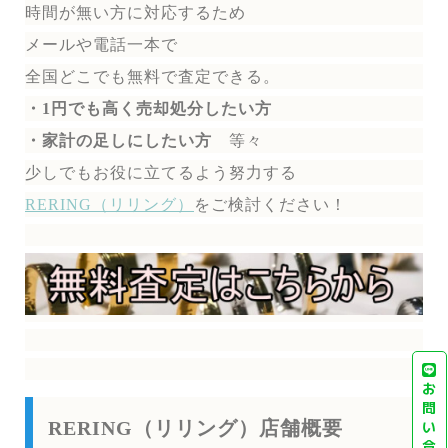
時間が無い方に対応するため
メールや電話一本で
全国どこでも無料で
査定できる。
・1円でも高く売却処分したい方
・家計の足しにしたい方
等々
少しでもお役に立てるよう努力する
RERING（リリング）
を
ご検討ください！
お
問
い
RERING（リリング）店舗概要
合