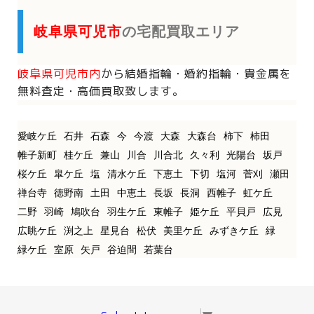
岐阜県可児市
の宅配買取エリア
岐阜県可児市内
から
結婚指輪・婚約指輪・貴金属を
無料査定・高価買取致します。
愛岐ケ丘
石井
石森
今
今渡
大森
大森台
柿下
柿田
帷子新町
桂ケ丘
兼山
川合
川合北
久々利
光陽台
坂戸
桜ケ丘
皐ケ丘
塩
清水ケ丘
下恵土
下切
塩河
菅刈
瀬田
禅台寺
徳野南
土田
中恵土
長坂
長洞
西帷子
虹ケ丘
二野
羽崎
鳩吹台
羽生ケ丘
東帷子
姫ケ丘
平貝戸
広見
広眺ケ丘
渕之上
星見台
松伏
美里ケ丘
みずきケ丘
緑
緑ケ丘
室原
矢戸
谷迫間
若葉台