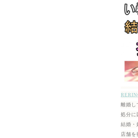
RER
離婚し
処分に
結婚・
店舗を