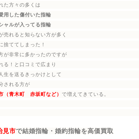
れた方々の多くは
愛用した傷付いた指輪
シャルが入ってる指輪
が売れると知らない方が多く
に捨ててしまった！
方が非常に多かったのですが
れる！と口コミで広まり
人生を送る
きっかけとして
分される方
が
市（青木町 赤坂町など）
で増えてきている。
治見市
で結婚指輪・婚約指輪を高価買取