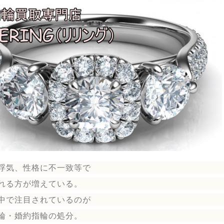
浮気、性格に不一致等で
れる方が増えている。
中で注目されているのが
輪
・婚約指輪
の処分。