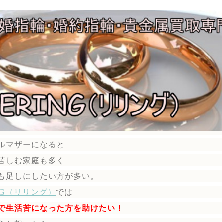
ルマザーになると
苦しむ家庭も多く
も足しにしたい方が多い。
ING（リリング）
では
で生活苦になった方を助けたい！