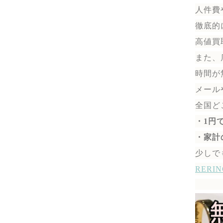
人件費
徹底的
高値買
また、
時間が
メール
全国ど
・1円
・家計
少しで
RER