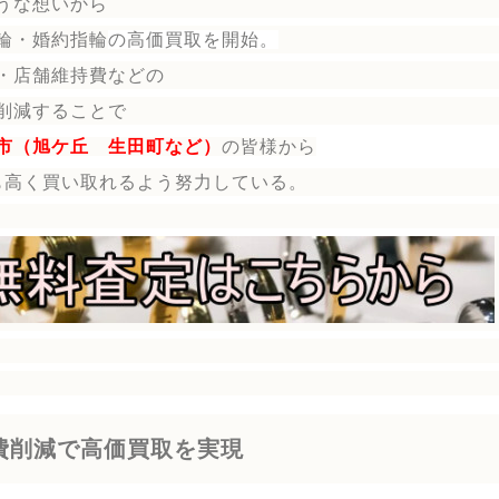
うな想いから
輪・婚約指輪
の
高価買取を開始。
・店舗維持費などの
削減することで
市（旭ケ丘 生田町など）
の皆様から
も高く買い取れるよう努力している。
費削減で高価買取を実現