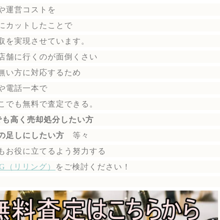
や運営コストを
にカットしたことで
取を実現させています。
店舗に行くのが面倒くさい
無い方に対応するため
や電話一本で
こでも無料で
査定できる。
でも高く売却処分したい方
の足しにしたい方
等々
もお役に立てるよう努力する
ING（リリング）
を
ご検討ください！