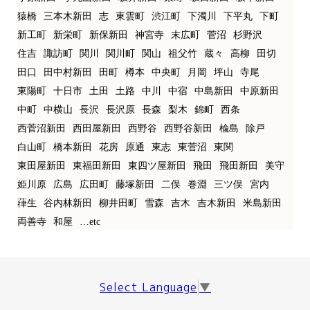
猿橋
三本木新田
志
東雲町
渋江町
下濁川
下平丸
下町
新工町
新栄町
新保新田
神宮寺
末広町
菅沼
杉野沢
住吉
諏訪町
関川
関川町
関山
祖父竹
蔵々
高柳
田切
田口
田中村新田
田町
樽本
中央町
月岡
坪山
寺尾
東陽町
十日市
土田
土路
中川
中宿
中島新田
中原新田
中町
中横山
長沢
長沢原
長森
梨木
錦町
西条
西菅沼新田
西田屋新田
西野谷
西野谷新田
楡島
除戸
白山町
橋本新田
花房
原通
東志
東菅沼
東関
東田屋新田
東福田新田
東四ツ屋新田
飛田
飛田新田
美守
姫川原
広島
広田町
藤塚新田
二俣
巻淵
三ツ俣
宮内
葎生
谷内林新田
柳井田町
雪森
吉木
吉木新田
米島新田
両善寺
和屋
…etc
Select Language
▼