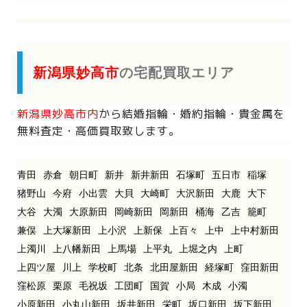
新潟県妙高市
の宅配買取エリア
新潟県妙高市内
から
結婚指輪・婚約指輪・貴金属を
無料査定・高価買取致します。
青田
赤倉
朝日町
新井
新井新田
石塚町
五日市
稲塚
猪野山
今府
小出雲
大貝
大崎町
大沢新田
大鹿
大下
大谷
大濁
大原新田
岡崎新田
岡新田
桶海
乙吉
籠町
兼俣
上大塚新田
上小沢
上新保
上百々
上中
上中村新田
上濁川
上八幡新田
上馬場
上平丸
上堀之内
上町
上四ツ屋
川上
学校町
北条
北田屋新田
経塚町
窪田新田
窪松原
栗原
毛祝坂
工団町
国賀
小局
木成
小濁
小原新田
小丸山新田
坂井新田
栄町
坂口新田
坂下新田