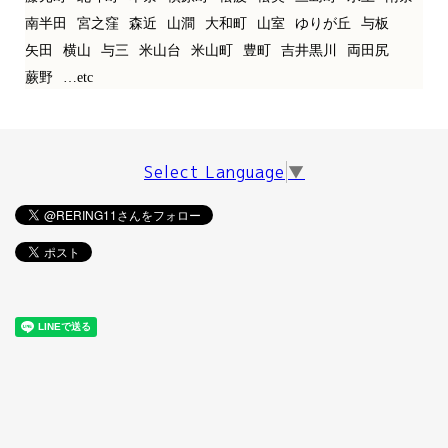
南半田
宮之窪
森近
山澗
大和町
山室
ゆりが丘
与板
矢田
横山
与三
米山台
米山町
豊町
吉井黒川
両田尻
蕨野
…etc
Select Language
▼