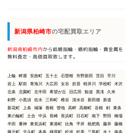
新潟県柏崎市
の宅配買取エリア
新潟県柏崎市内
から
結婚指輪・婚約指輪・貴金属を
無料査定・高価買取致します。
上輪
畔屋
安政町
五十土
石曽根
市野新田
茨目
芋川
岩上
駅前
青海川
大広田
女谷
折居
軽井川
学校町
木沢
北条
北園町
北半田
希望が丘
旧広田
鯨波
黒滝
久米
剣野
小黒須
佐水
三和町
椎谷
清水谷
新田畑
新道
新花町
上条
城塚
善根
曽地
高畔
高柳町
谷根
剣
東条
東の輪町
土合
中浜
長崎
長浜町
日石町
南下
野田
橋場
半田
番神
東長浜町
東港町
比角
平井
枇杷島
藤井
藤橋
藤元町
北斗町
本条
槇原町
松波
松美
三島町
水上
南条