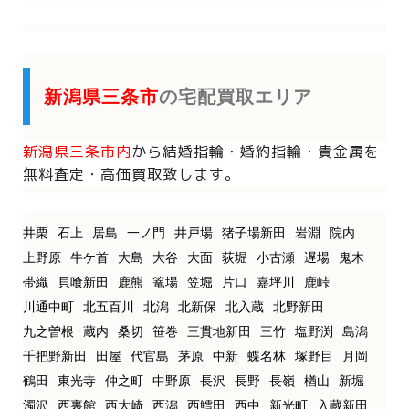
新潟県三条市
の宅配買取エリア
新潟県三条市内
から
結婚指輪・婚約指輪・貴金属を
無料査定・高価買取致します。
井栗
石上
居島
一ノ門
井戸場
猪子場新田
岩淵
院内
上野原
牛ケ首
大島
大谷
大面
荻堀
小古瀬
遅場
鬼木
帯織
貝喰新田
鹿熊
篭場
笠堀
片口
嘉坪川
鹿峠
川通中町
北五百川
北潟
北新保
北入蔵
北野新田
九之曽根
蔵内
桑切
笹巻
三貫地新田
三竹
塩野渕
島潟
千把野新田
田屋
代官島
茅原
中新
蝶名林
塚野目
月岡
鶴田
東光寺
仲之町
中野原
長沢
長野
長嶺
楢山
新堀
濁沢
西裏館
西大崎
西潟
西鱈田
西中
新光町
入蔵新田