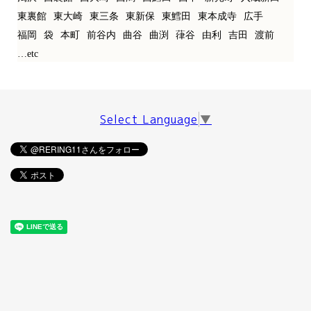
東裏館
東大崎
東三条
東新保
東鱈田
東本成寺
広手
福岡
袋
本町
前谷内
曲谷
曲渕
葎谷
由利
吉田
渡前
…etc
Select Language
▼