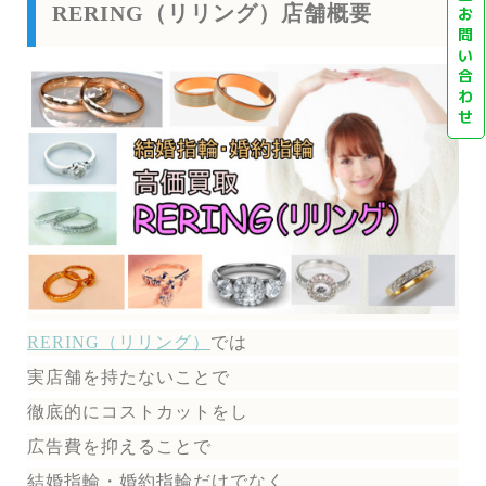
RERING（リリング）店舗概要
お
問
い
合
わ
せ
RERING（リリング）
では
実店舗を持たないことで
徹底的にコストカットをし
広告費を抑えることで
結婚指輪・婚約指輪だけでなく