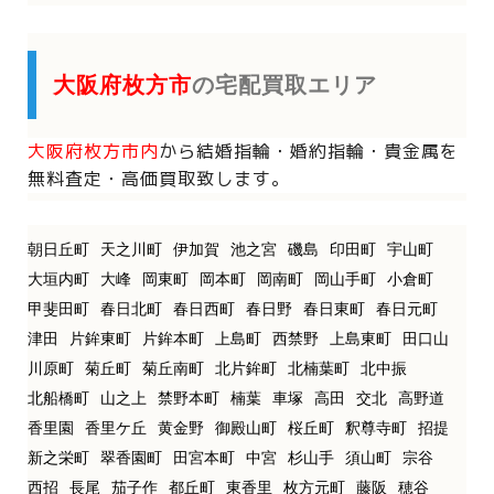
大阪府枚方市
の宅配買取エリア
大阪府枚方市内
から
結婚指輪・婚約指輪・貴金属を
無料査定・高価買取致します。
朝日丘町
天之川町
伊加賀
池之宮
磯島
印田町
宇山町
大垣内町
大峰
岡東町
岡本町
岡南町
岡山手町
小倉町
甲斐田町
春日北町
春日西町
春日野
春日東町
春日元町
津田
片鉾東町
片鉾本町
上島町
西禁野
上島東町
田口山
川原町
菊丘町
菊丘南町
北片鉾町
北楠葉町
北中振
北船橋町
山之上
禁野本町
楠葉
車塚
高田
交北
高野道
香里園
香里ケ丘
黄金野
御殿山町
桜丘町
釈尊寺町
招提
新之栄町
翠香園町
田宮本町
中宮
杉山手
須山町
宗谷
西招
長尾
茄子作
都丘町
東香里
枚方元町
藤阪
穂谷