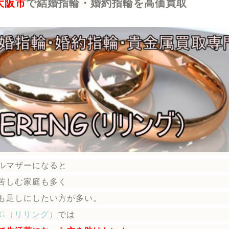
大阪市
で結婚指輪・婚約指輪を高価買取
ルマザーになると
苦しむ家庭も多く
も足しにしたい方が多い。
ING（リリング）
では