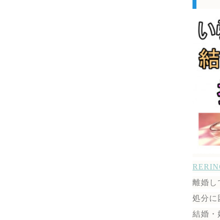
RER
離婚し
処分に
結婚・