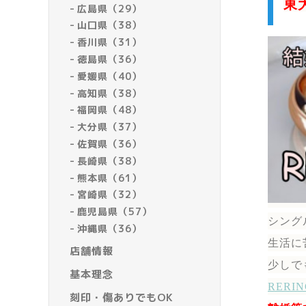
東
広島県（29）
山口県（38）
香川県（31）
徳島県（36）
愛媛県（40）
高知県（38）
福岡県（48）
大分県（37）
佐賀県（36）
長崎県（38）
熊本県（61）
宮崎県（32）
鹿児島県（57）
シング
沖縄県（36）
生活に
店舗情報
少しで
基本理念
RER
刻印・傷ありでもOK