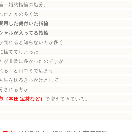
輪
・婚約指輪
の処分。
れた方々の多くは
愛用した傷付いた指輪
シャルが入ってる指輪
が売れると知らない方が多く
に捨ててしまった！
方が非常に多かったのですが
れる！と口コミで広まり
人生を送る
きっかけとして
分される方
が
市（本庄 宝持など）
で増えてきている。