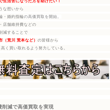
で生活苦になった方を助けたい！
うな想いから
輪・婚約指輪
の
高価買取を開始。
・店舗維持費などの
削減することで
市（荒川 荒本など）
の皆様から
も高く買い取れるよう努力している。
費削減で高価買取を実現