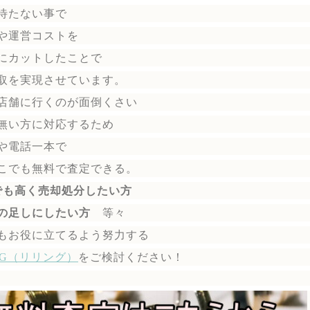
待たない事で
や運営コストを
にカットしたことで
取を実現させています。
店舗に行くのが面倒くさい
無い方に対応するため
や電話一本で
こでも無料で
査定できる。
でも高く売却処分したい方
の足しにしたい方
等々
もお役に立てるよう努力する
ING（リリング）
を
ご検討ください！