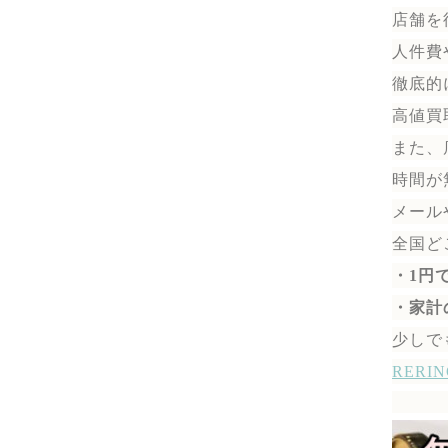
店舗を
人件費
徹底的
高値買
また、
時間が
メール
全国ど
・1円
・家計
少しで
RER