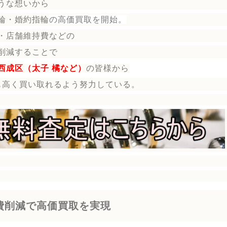
うな想いから
輪・婚約指輪
の
高価買取を開始。
・店舗維持費などの
削減することで
西成区（太子 橘など）
の皆様から
も高く買い取れるよう努力している。
費削減で高価買取を実現