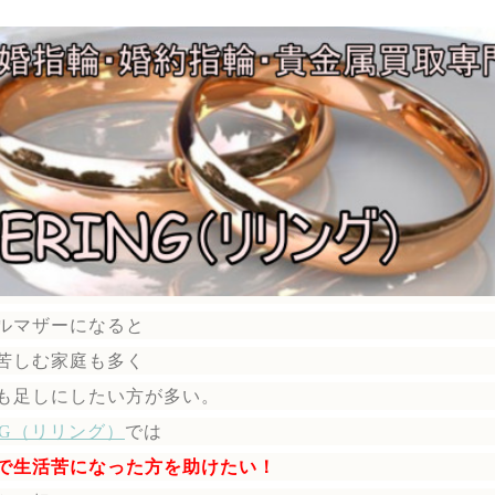
ルマザーになると
苦しむ家庭も多く
も足しにしたい方が多い。
ING（リリング）
では
で生活苦になった方を助けたい！