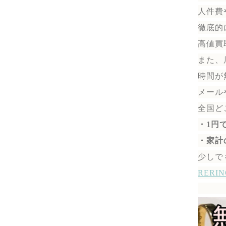
人件費
徹底的
高値買
また、
時間が
メール
全国ど
・1円
・家計
少しで
RER