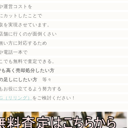
や運営コストを
にカットしたことで
取を実現させています。
店舗に行くのが面倒くさい
無い方に対応するため
や電話一本で
こでも無料で
査定できる。
でも高く売却処分したい方
の足しにしたい方
等々
もお役に立てるよう努力する
ING（リリング）
を
ご検討ください！