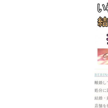
RER
離婚し
処分に
結婚・
店舗を