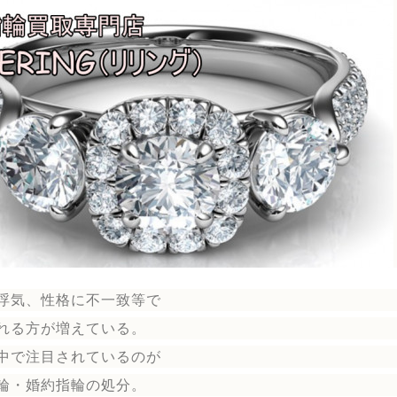
浮気、性格に不一致等で
れる方が増えている。
中で注目されているのが
輪
・婚約指輪
の処分。