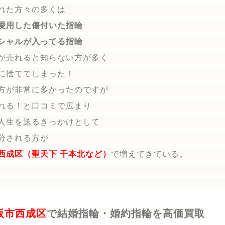
れた方々の多くは
愛用した傷付いた指輪
シャルが入ってる指輪
が売れると知らない方が多く
に捨ててしまった！
方が非常に多かったのですが
れる！と口コミで広まり
人生を送る
きっかけとして
分される方
が
西成区（聖天下 千本北など）
で増えてきている。
阪市西成区
で結婚指輪・婚約指輪を高価買取