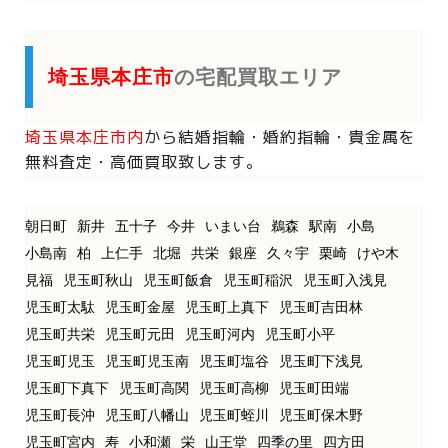
埼玉県本庄市
の宅配買取エリア
埼玉県本庄市内
から
結婚指輪・婚約指輪・貴金属を
無料査定・高価買取致します。
朝日町
新井
五十子
今井
いまい台
鵜森
駅南
小島
小島南
柏
上仁手
北堀
共栄
銀座
久々宇
栗崎
けや木
見福
児玉町秋山
児玉町飯倉
児玉町稲沢
児玉町入浅見
児玉町太駄
児玉町金屋
児玉町上真下
児玉町吉田林
児玉町共栄
児玉町元田
児玉町河内
児玉町小平
児玉町児玉
児玉町児玉南
児玉町塩谷
児玉町下浅見
児玉町下真下
児玉町高関
児玉町高柳
児玉町田端
児玉町長沖
児玉町八幡山
児玉町蛭川
児玉町保木野
児玉町宮内
寿
小和瀬
栄
山王堂
四季の里
四方田