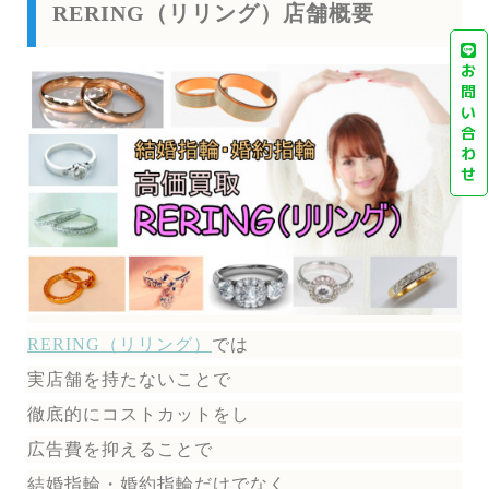
RERING（リリング）店舗概要
お
問
い
合
わ
せ
RERING（リリング）
では
実店舗を持たないことで
徹底的にコストカットをし
広告費を抑えることで
結婚指輪・婚約指輪だけでなく