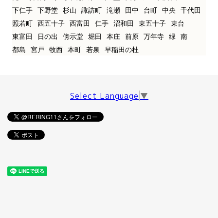
下仁手
下野堂
杉山
諏訪町
滝瀬
田中
台町
中央
千代田
照若町
西五十子
西富田
仁手
沼和田
東五十子
東台
東富田
日の出
傍示堂
堀田
本庄
前原
万年寺
緑
南
都島
宮戸
牧西
本町
若泉
早稲田の杜
Select Language
▼