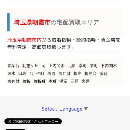
埼玉県朝霞市
の宅配買取エリア
埼玉県朝霞市内
から
結婚指輪・婚約指輪・貴金属を
無料査定・高価買取致します。
青葉台
朝志ケ丘
岡
上内間木
北原
幸町
栄町
下内間木
泉水
田島
台
仲町
西原
西弁財
根岸
根岸台
浜崎
東弁財
膝折
膝折町
本町
溝沼
三原
宮戸
Select Language
▼