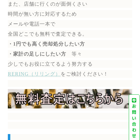
また、店舗に行くのが面倒くさい
時間が無い方に対応するため
メールや電話一本で
全国どこでも無料で
査定できる。
・1円でも高く売却処分したい方
・家計の足しにしたい方
等々
少しでもお役に立てるよう努力する
RERING（リリング）
を
ご検討ください！
お
問
い
合
わ
せ