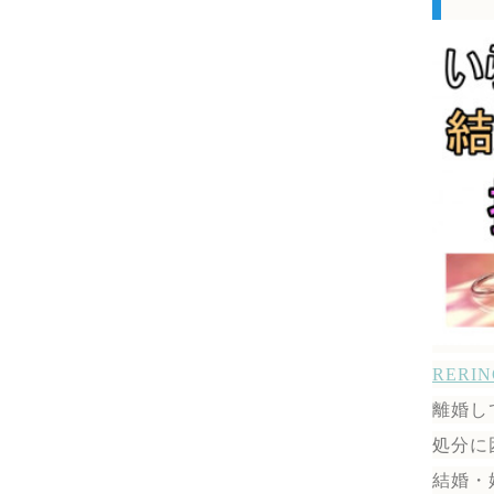
RER
離婚し
処分に
結婚・