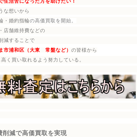
で生活苦になった方を助けたい！
うな想いから
輪・婚約指輪
の
高価買取を開始。
・店舗維持費などの
削減することで
ま市浦和区（大東 常盤など）
の皆様から
も高く買い取れるよう努力している。
費削減で高価買取を実現