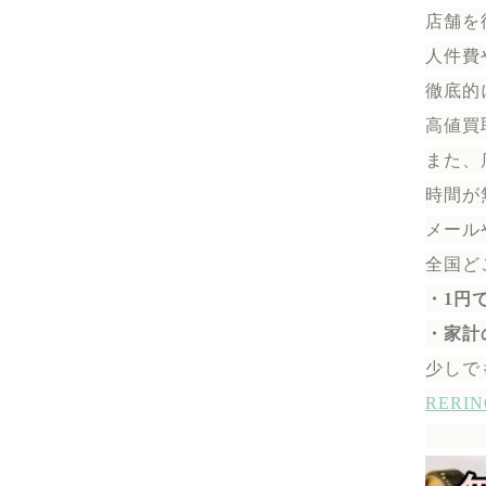
店舗を
人件費
徹底的
高値買
また、
時間が
メール
全国ど
・1円
・家計
少しで
RER