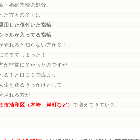
輪
・婚約指輪
の処分。
れた方々の多くは
愛用した傷付いた指輪
シャルが入ってる指輪
が売れると知らない方が多く
に捨ててしまった！
方が非常に多かったのですが
れる！と口コミで広まり
人生を送る
きっかけとして
分される方
が
ま市浦和区（木崎 岸町など）
で増えてきている。