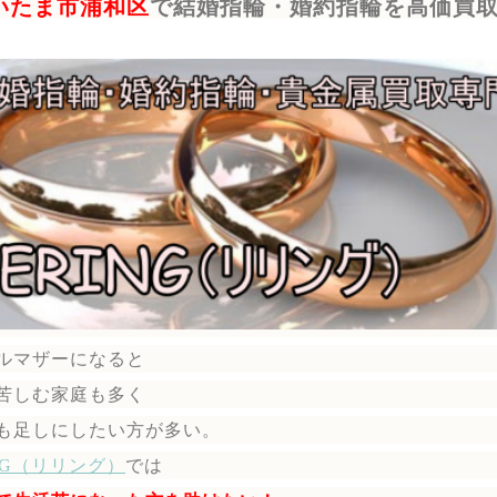
いたま市浦和区
で結婚指輪・婚約指輪を高価買
ルマザーになると
苦しむ家庭も多く
も足しにしたい方が多い。
ING（リリング）
では