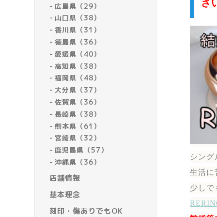
さ
広島県（29）
山口県（38）
香川県（31）
徳島県（36）
愛媛県（40）
高知県（38）
福岡県（48）
大分県（37）
佐賀県（36）
長崎県（38）
熊本県（61）
宮崎県（32）
鹿児島県（57）
シング
沖縄県（36）
生活に
店舗情報
少しで
基本理念
RER
刻印・傷ありでもOK