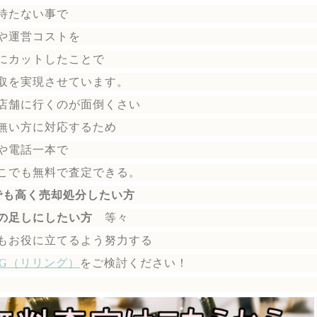
待たない事で
や運営コストを
にカットしたことで
取を実現させています。
店舗に行くのが面倒くさい
無い方に対応するため
や電話一本で
こでも無料で
査定できる。
でも高く売却処分したい方
の足しにしたい方
等々
もお役に立てるよう努力する
ING（リリング）
を
ご検討ください！