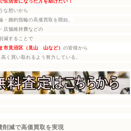
で生活苦になった方を助けたい！
うな想いから
輪・婚約指輪
の
高価買取を開始。
・店舗維持費などの
削減することで
ま市見沼区（見山 山など）
の皆様から
も高く買い取れるよう努力している。
費削減で高価買取を実現