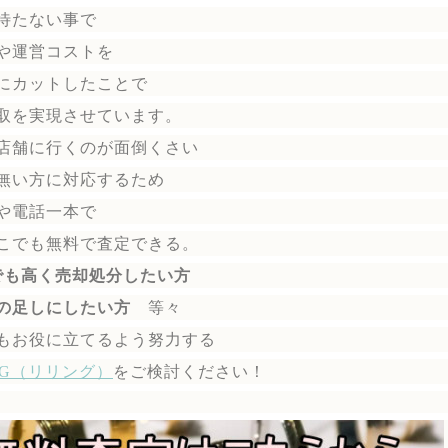
待たない事で
や運営コストを
にカットしたことで
取を実現させています。
店舗に行くのが面倒くさい
無い方に対応するため
や電話一本で
こでも無料で
査定できる。
でも高く売却処分したい方
の足しにしたい方
等々
もお役に立てるよう努力する
ING（リリング）
を
ご検討ください！