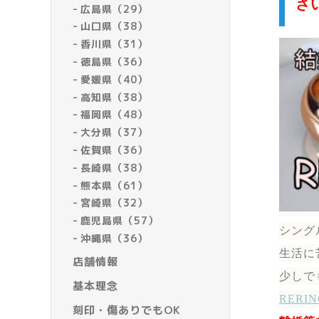
さ
広島県（29）
山口県（38）
香川県（31）
徳島県（36）
愛媛県（40）
高知県（38）
福岡県（48）
大分県（37）
佐賀県（36）
長崎県（38）
熊本県（61）
宮崎県（32）
鹿児島県（57）
シング
沖縄県（36）
生活に
店舗情報
少しで
基本理念
RER
刻印・傷ありでもOK