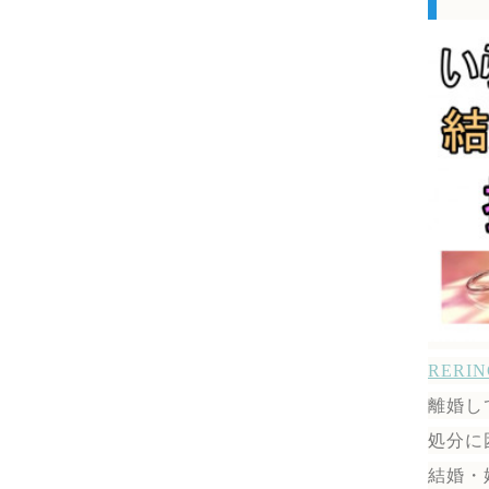
RER
離婚し
処分に
結婚・