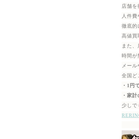
店舗を
人件費
徹底的
高値買
また、
時間が
メール
全国ど
・1円
・家計
少しで
RER