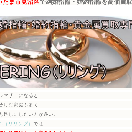
いたま市見沼区
で結婚指輪・婚約指輪を高価買
ルマザーになると
苦しむ家庭も多く
も足しにしたい方が多い。
ING（リリング）
では