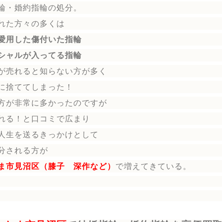
輪
・婚約指輪
の処分。
れた方々の多くは
愛用した傷付いた指輪
シャルが入ってる指輪
が売れると知らない方が多く
に捨ててしまった！
方が非常に多かったのですが
れる！と口コミで広まり
人生を送る
きっかけとして
分される方
が
ま市見沼区（膝子 深作など）
で増えてきている。