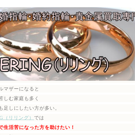
ルマザーになると
苦しむ家庭も多く
も足しにしたい方が多い。
ING（リリング）
では
で生活苦になった方を助けたい！