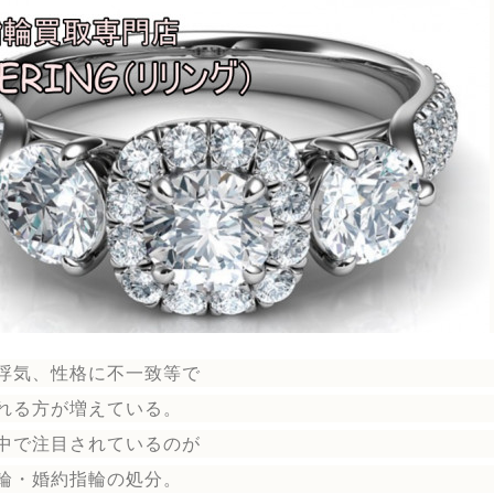
浮気、性格に不一致等で
れる方が増えている。
中で注目されているのが
輪
・婚約指輪
の処分。