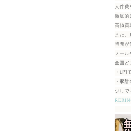
人件費
徹底的
高値買
また、
時間が
メール
全国ど
・1円
・家計
少しで
RER