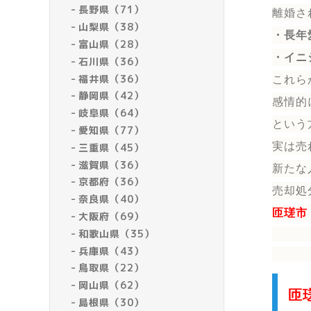
長野県（71）
離婚さ
山梨県（38）
・長年
富山県（28）
・イニ
石川県（36）
福井県（36）
これら
静岡県（42）
感情的
岐阜県（64）
という
愛知県（77）
実は売
三重県（45）
滋賀県（36）
新たな
京都府（36）
売却処
奈良県（40）
匝瑳市
大阪府（69）
和歌山県（35）
兵庫県（43）
鳥取県（22）
岡山県（62）
匝
島根県（30）