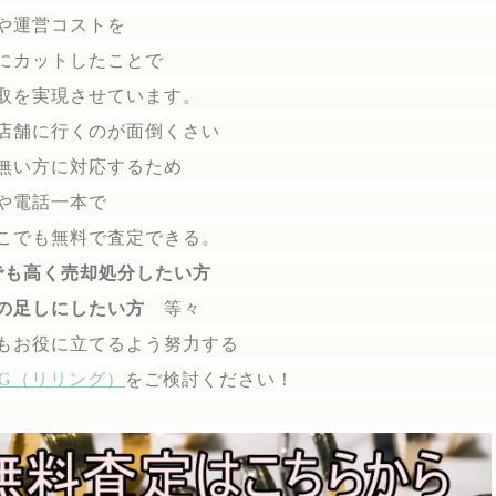
や運営コストを
にカットしたことで
取を実現させています。
店舗に行くのが面倒くさい
無い方に対応するため
や電話一本で
こでも無料で
査定できる。
でも高く売却処分したい方
の足しにしたい方
等々
もお役に立てるよう努力する
ING（リリング）
を
ご検討ください！