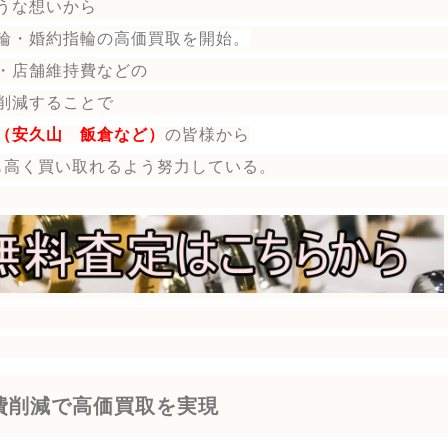
うな想いから
輪・婚約指輪
の
高価買取を開始。
・店舗維持費などの
削減することで
（安久山 飯倉など）
の皆様から
も高く買い取れるよう努力している。
費削減で高価買取を実現