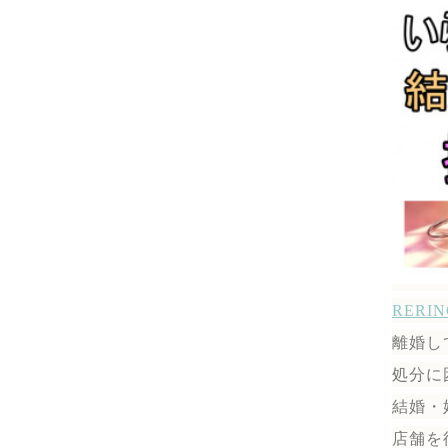
RER
離婚し
処分に
結婚・
店舗を