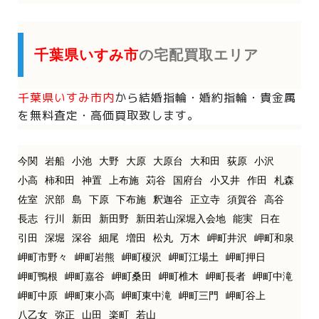
千葉県いすみ市
の宅配買取エリア
千葉県いすみ市内
から
結婚指輪・婚約指輪・貴金属
を
無料査定・高価買取致します。
今関
岩船
小池
大野
大原
大原台
大和田
荻原
小沢
小高
柿和田
神置
上布施
苅谷
国府台
小又井
作田
札森
佐室
沢部
島
下原
下布施
釈迦谷
正立寺
須賀谷
高谷
長志
行川
新田
新田野
新田若山深堀入会地
能実
日在
引田
深堀
深谷
細尾
増田
松丸
万木
岬町井沢
岬町和泉
岬町市野々
岬町岩熊
岬町榎沢
岬町江場土
岬町押日
岬町鴨根
岬町嘉谷
岬町桑田
岬町椎木
岬町長者
岬町中滝
岬町中原
岬町東小高
岬町東中滝
岬町三門
岬町谷上
八乙女
弥正
山田
楽町
若山