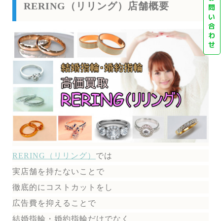
RERING（リリング）店舗概要
問
い
合
わ
せ
RERING（リリング）
では
実店舗を持たないことで
徹底的にコストカットをし
広告費を抑えることで
結婚指輪・婚約指輪だけでなく