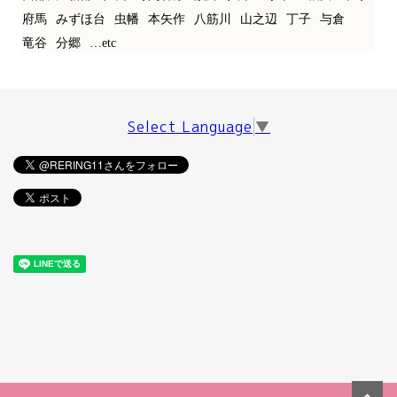
府馬
みずほ台
虫幡
本矢作
八筋川
山之辺
丁子
与倉
竜谷
分郷
…etc
Select Language
▼