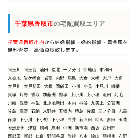
千葉県香取市
の宅配買取エリア
千葉県香取市内
から
結婚指輪・婚約指輪・貴金属を
無料査定・高価買取致します。
阿玉川
阿玉台
油田
荒北
一ノ分目
伊地山
市和田
入会地
岩ケ崎台
岩部
内野
扇島
大倉
大崎
大戸
大角
大戸川
大戸新田
大根
岡飯田
小川
小見
小見川
織幡
貝塚
片野
香取
加藤洲
釜塚
上小川
上小堀
返田
苅毛
川頭
観音
神生
北原地新田
木内
桐谷
九美上
公官洲
笄島
高野
石納
米野井
五郷内
境島
佐原
三ノ分目
志高
篠原
下小川
下小野
下小堀
白井
新々田
助沢
多田
玉造
附洲新田
津宮
鴇崎
鳥羽
中洲
新市場
西坂
西田部
西部田
新部
仁良
野間谷原
旗鉾
八本
鳩山
羽根川
布野