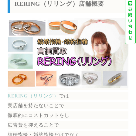
RERING（リリング）店舗概要
お
問
い
合
わ
せ
RERING（リリング）
では
実店舗を持たないことで
徹底的にコストカットをし
広告費を抑えることで
結婚指輪・婚約指輪だけでなく