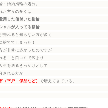
輪
・婚約指輪
の処分。
れた方々の多くは
愛用した傷付いた指輪
シャルが入ってる指輪
が売れると知らない方が多く
に捨ててしまった！
方が非常に多かったのですが
れる！と口コミで広まり
人生を送る
きっかけとして
分される方
が
市（平戸 保品など）
で増えてきている。