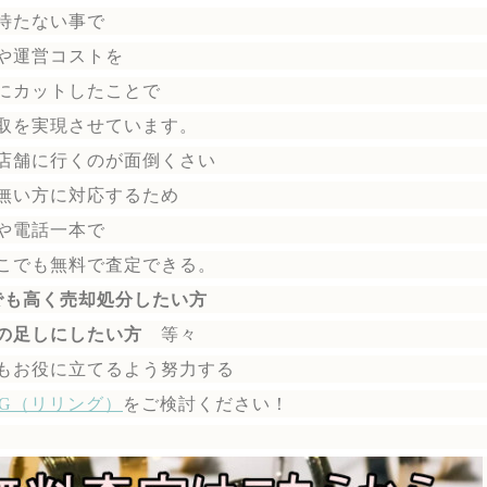
待たない事で
や運営コストを
にカットしたことで
取を実現させています。
店舗に行くのが面倒くさい
無い方に対応するため
や電話一本で
こでも無料で
査定できる。
でも高く売却処分したい方
の足しにしたい方
等々
もお役に立てるよう努力する
ING（リリング）
を
ご検討ください！