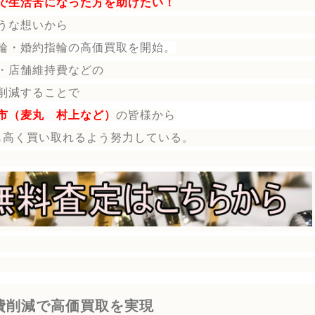
で生活苦になった方を助けたい！
うな想いから
輪・婚約指輪
の
高価買取を開始。
・店舗維持費などの
削減することで
市（麦丸 村上など）
の皆様から
も高く買い取れるよう努力している。
費削減で高価買取を実現