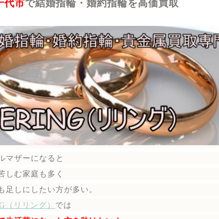
千代市
で結婚指輪・婚約指輪を高価買取
ルマザーになると
苦しむ家庭も多く
も足しにしたい方が多い。
ING（リリング）
では