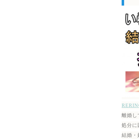
RER
離婚し
処分に
結婚・