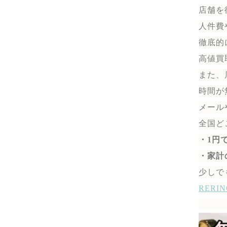
店舗を
人件費
徹底的
高値買
また、
時間が
メール
全国ど
・1円
・家計
少しで
RER