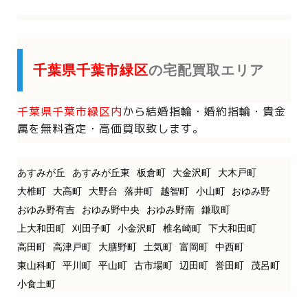
千葉県千葉市緑区
の宅配買取エリア
千葉県千葉市緑区内
から
結婚指輪・婚約指輪・貴金
属を
無料査定・高価買取致します。
あすみが丘
あすみが丘東
板倉町
大金沢町
大木戸町
大椎町
大高町
大野台
落井町
越智町
小山町
おゆみ野
おゆみ野有吉
おゆみ野中央
おゆみ野南
鎌取町
上大和田町
刈田子町
小金沢町
椎名崎町
下大和田町
高田町
高津戸町
大膳野町
土気町
富岡町
中西町
東山科町
平川町
平山町
古市場町
辺田町
誉田町
茂呂町
小食土町