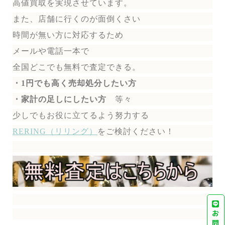
高値買取を実現させています。
また、店舗に行くのが面倒くさい
時間が無い方に対応するため
メールや電話一本で
全国どこでも無料で
査定できる。
・1円でも高く売却処分したい方
・家計の足しにしたい方
等々
少しでもお役に立てるよう努力する
RERING（リリング）
を
ご検討ください！
お
問