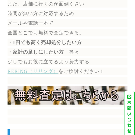
また、店舗に行くのが面倒くさい
時間が無い方に対応するため
メールや電話一本で
全国どこでも無料で
査定できる。
・1円でも高く売却処分したい方
・家計の足しにしたい方
等々
少しでもお役に立てるよう努力する
RERING（リリング）
を
ご検討ください！
お
問
い
合
わ
せ