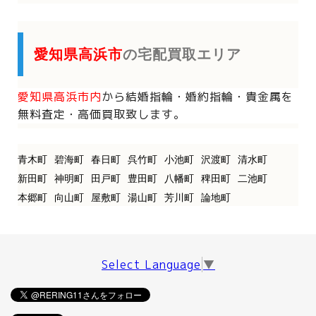
愛知県高浜市
の宅配買取エリア
愛知県高浜市内
から
結婚指輪・婚約指輪・貴金属を
無料査定・高価買取致します。
青木町
碧海町
春日町
呉竹町
小池町
沢渡町
清水町
新田町
神明町
田戸町
豊田町
八幡町
稗田町
二池町
本郷町
向山町
屋敷町
湯山町
芳川町
論地町
Select Language
▼