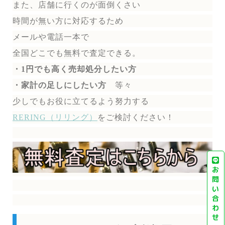
また、店舗に行くのが面倒くさい
時間が無い方に対応するため
メールや電話一本で
全国どこでも無料で
査定できる。
・1円でも高く売却処分したい方
・家計の足しにしたい方
等々
少しでもお役に立てるよう努力する
RERING（リリング）
を
ご検討ください！
お
問
い
合
わ
せ