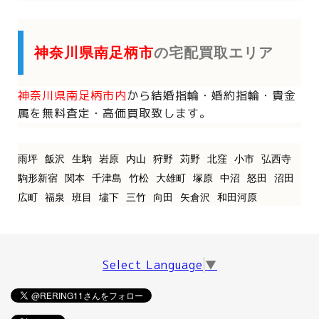
神奈川県南足柄市
の宅配買取エリア
神奈川県南足柄市内
から
結婚指輪・婚約指輪・貴金
属を
無料査定・高価買取致します。
雨坪
飯沢
生駒
岩原
内山
狩野
苅野
北窪
小市
弘西寺
駒形新宿
関本
千津島
竹松
大雄町
塚原
中沼
怒田
沼田
広町
福泉
班目
壗下
三竹
向田
矢倉沢
和田河原
Select Language
▼