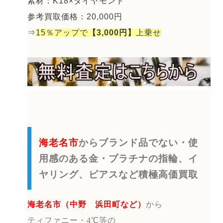
素材：K18×ダイヤモンド
参考買取価格：20,000円
⇒
15％アップで
【3,000円】
上乗せ
海老名市
からブランド品でない・使
用感のある金・プラチナの指輪、イ
ヤリング、ピアスなど積極高価買取
海老名市（中野 浜田町など）
から
ティファニー・4℃等の