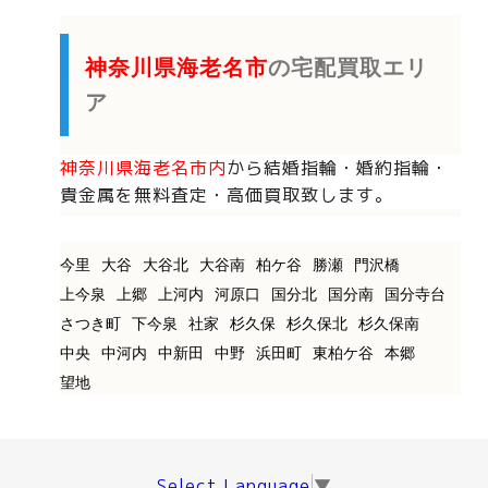
神奈川県海老名市
の宅配買取エリ
ア
神奈川県海老名市内
から
結婚指輪・婚約指輪・
貴金属を
無料査定・高価買取致します。
今里
大谷
大谷北
大谷南
柏ケ谷
勝瀬
門沢橋
上今泉
上郷
上河内
河原口
国分北
国分南
国分寺台
さつき町
下今泉
社家
杉久保
杉久保北
杉久保南
中央
中河内
中新田
中野
浜田町
東柏ケ谷
本郷
望地
Select Language
▼