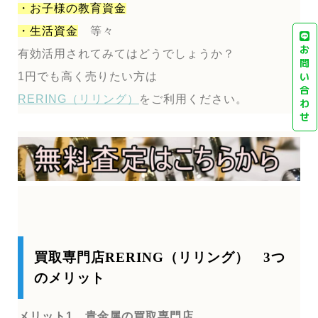
・お子様の教育資金
・生活資金
等々
お
有効活用されてみてはどうでしょうか？
問
い
1円でも高く売りたい方は
合
RERING（リリング）
をご利用ください。
わ
せ
買取専門店RERING（リリング） 3つ
のメリット
メリット1 貴金属の買取専門店