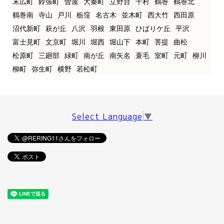
末広町
鈴張町
曽屋
大秦町
立野台
千村
鶴巻
鶴巻北
鶴巻南
寺山
戸川
栃窪
名古木
並木町
西大竹
西田原
沼代新町
萩が丘
八沢
羽根
東田原
ひばりケ丘
平沢
富士見町
文京町
堀川
堀西
堀山下
本町
菩提
曲松
松原町
三廻部
緑町
南が丘
南矢名
蓑毛
室町
元町
柳川
柳町
弥生町
横野
若松町
Select Language
▼