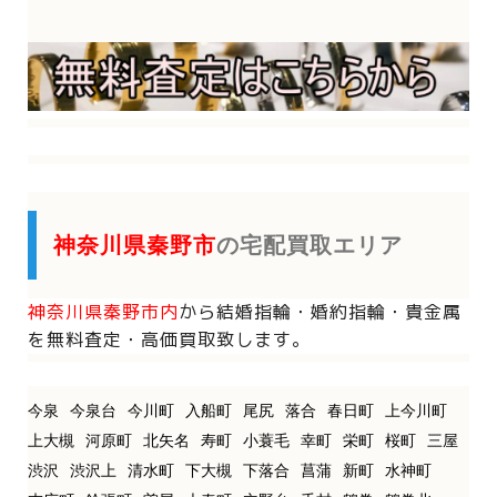
神奈川県秦野市
の宅配買取エリア
神奈川県秦野市内
から
結婚指輪・婚約指輪・貴金属
を
無料査定・高価買取致します。
今泉
今泉台
今川町
入船町
尾尻
落合
春日町
上今川町
上大槻
河原町
北矢名
寿町
小蓑毛
幸町
栄町
桜町
三屋
渋沢
渋沢上
清水町
下大槻
下落合
菖蒲
新町
水神町