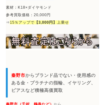
素材：K18×ダイヤモンド
参考買取価格：20,000円
⇒
15％アップで
【3,000円】
上乗せ
秦野市
からブランド品でない・使用感の
ある金・プラチナの指輪、イヤリング、
ピアスなど積極高価買取
秦野市（千村 鶴巻など）
から