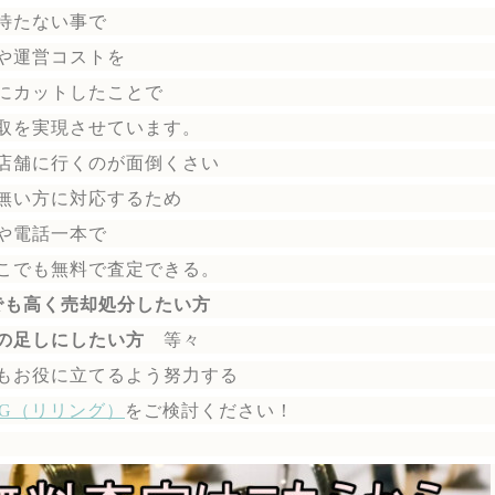
待たない事で
や運営コストを
にカットしたことで
取を実現させています。
店舗に行くのが面倒くさい
無い方に対応するため
や電話一本で
こでも無料で
査定できる。
でも高く売却処分したい方
の足しにしたい方
等々
もお役に立てるよう努力する
ING（リリング）
を
ご検討ください！