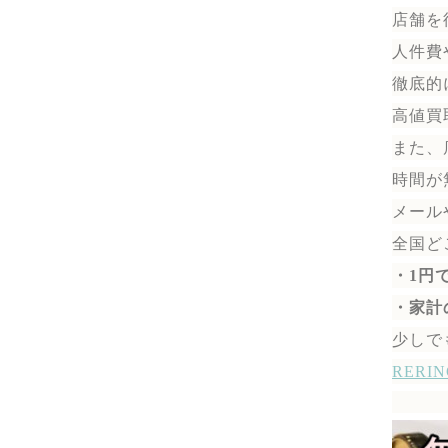
店舗を
人件費
徹底的
高値買
また、
時間が
メール
全国ど
・1円
・家計
少しで
RER