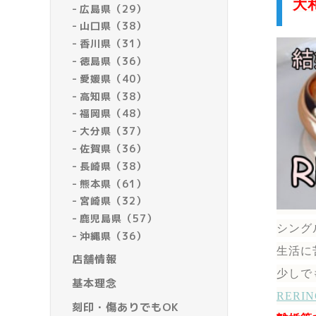
大
広島県（29）
山口県（38）
香川県（31）
徳島県（36）
愛媛県（40）
高知県（38）
福岡県（48）
大分県（37）
佐賀県（36）
長崎県（38）
熊本県（61）
宮崎県（32）
鹿児島県（57）
シング
沖縄県（36）
生活に
店舗情報
少しで
基本理念
RER
刻印・傷ありでもOK