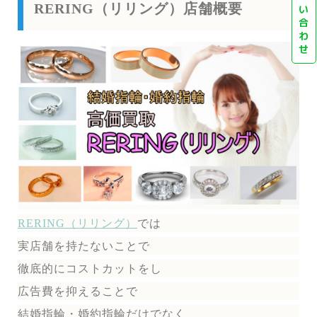
RERING（リリング）店舗概要
い
合
わ
せ
RERING（リリング）
では
実店舗を持たないことで
徹底的にコストカットをし
広告費を抑えることで
結婚指輪・婚約指輪だけでなく