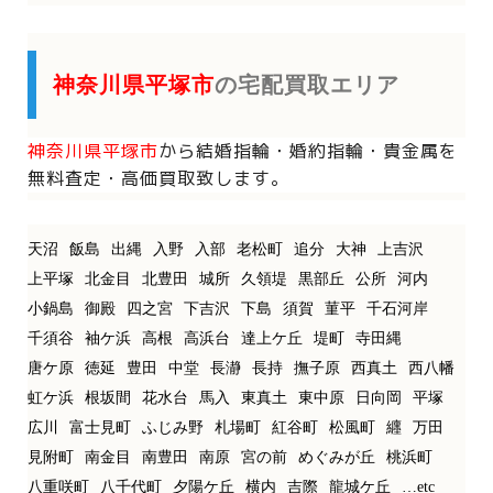
神奈川県平塚市
の宅配買取エリア
神奈川県平塚市
から
結婚指輪・婚約指輪・貴金属を
無料査定・高価買取致します。
天沼
飯島
出縄
入野
入部
老松町
追分
大神
上吉沢
上平塚
北金目
北豊田
城所
久領堤
黒部丘
公所
河内
小鍋島
御殿
四之宮
下吉沢
下島
須賀
菫平
千石河岸
千須谷
袖ケ浜
高根
高浜台
達上ケ丘
堤町
寺田縄
唐ケ原
徳延
豊田
中堂
長瀞
長持
撫子原
西真土
西八幡
虹ケ浜
根坂間
花水台
馬入
東真土
東中原
日向岡
平塚
広川
富士見町
ふじみ野
札場町
紅谷町
松風町
纒
万田
見附町
南金目
南豊田
南原
宮の前
めぐみが丘
桃浜町
八重咲町
八千代町
夕陽ケ丘
横内
吉際
龍城ケ丘
…etc