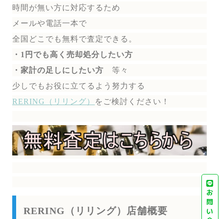
時間が無い方に対応するため
メールや電話一本で
全国どこでも無料で
査定できる。
・1円でも高く売却処分したい方
・家計の足しにしたい方
等々
少しでもお役に立てるよう努力する
RERING（リリング）
を
ご検討ください！
お
問
RERING（リリング）店舗概要
い