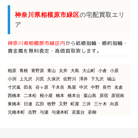
神奈川県相模原市緑区
の宅配買取エリ
ア
神奈川県相模原市緑区内
から
結婚指輪・婚約指輪・
貴金属を
無料査定・高価買取致します。
相原
青根
青野原
青山
太井
大島
大山町
小倉
小原
小渕
上九沢
川尻
久保沢
佐野川
澤井
下九沢
城山
寸沢嵐
田名
谷ヶ原
千木良
鳥屋
中沢
中野
長竹
名倉
西橋本
二本松
根小屋
橋本
橋本台
葉山島
原宿
原宿南
東橋本
日連
広田
牧野
又野
町屋
三井
三ケ木
向原
元橋本町
吉野
与瀬
与瀬本町
若葉台
若柳