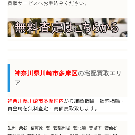
買取サービスへお申込みください。
神奈川県川崎市多摩区
の宅配買取エリ
ア
神奈川県川崎市多摩区内
から
結婚指輪・婚約指輪・
貴金属を
無料査定・高価買取致します。
生田
栗谷
宿河原
菅
菅稲田堤
菅北浦
菅城下
菅仙谷