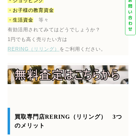
お
・ショッピング
問
・お子様の教育資金
い
合
・生活資金
等々
わ
せ
有効活用されてみてはどうでしょうか？
1円でも高く売りたい方は
RERING（リリング）
をご利用ください。
買取専門店RERING（リリング） 3つ
のメリット