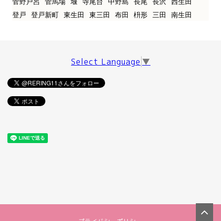
菅野戸呂
菅馬場
堰
寺尾台
中野島
長尾
長沢
西生田
登戸
登戸新町
東生田
東三田
布田
枡形
三田
南生田
Select Language
▼