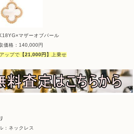
K18YG×マザーオブパール
価格：140,000円
％アップで
【21,000円】
上乗せ
リ
ル：ネックレス