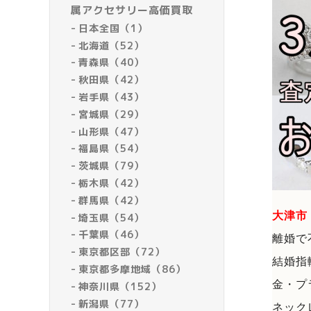
属アクセサリー高価買取
日本全国（1）
北海道（52）
青森県（40）
秋田県（42）
岩手県（43）
宮城県（29）
山形県（47）
福島県（54）
茨城県（79）
栃木県（42）
群馬県（42）
大津市
埼玉県（54）
千葉県（46）
離婚で
東京都区部（72）
結婚指
東京都多摩地域（86）
金・プ
神奈川県（152）
新潟県（77）
ネック