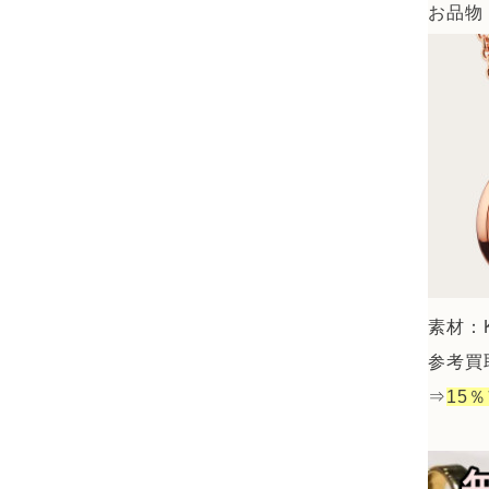
お品物：
素材：K
参考買取
⇒
15