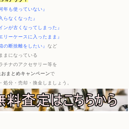
何年も使っていない』
入らなくなった』
インが古くなってしまった』
エリーケースに入ったまま』
箱の断捨離をしたい』
など
ままになっている
ラチナのアクセサリー等を
上おまとめキャンペーン
で
・処分・売却・換金しましょう。