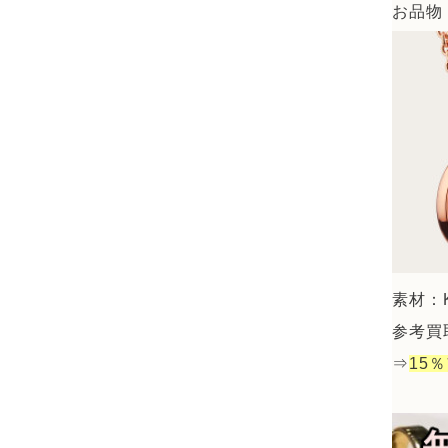
お品物：
素材：K
参考買取
⇒
15