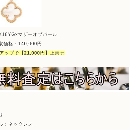
K18YG×マザーオブパール
価格：140,000円
％アップで
【21,000円】
上乗せ
リ
ル：ネックレス