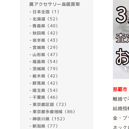
属アクセサリー高価買取
日本全国（1）
北海道（52）
青森県（40）
秋田県（42）
岩手県（43）
宮城県（29）
山形県（47）
福島県（54）
茨城県（79）
栃木県（42）
群馬県（42）
那覇市
埼玉県（54）
千葉県（46）
離婚で
東京都区部（72）
結婚指
東京都多摩地域（86）
金・プ
神奈川県（152）
新潟県（77）
ネック