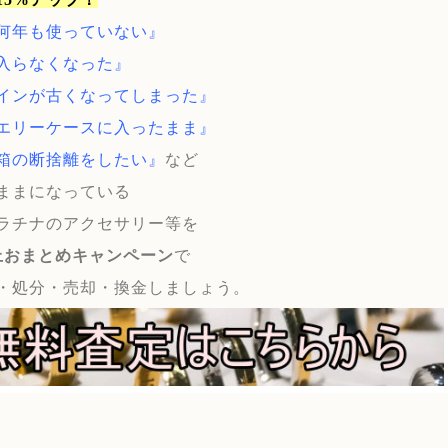
何年も使っていない』
入らなくなった』
インが古くなってしまった』
エリーケースに入ったまま』
箱の断捨離をしたい』
など
ままになっている
ラチナのアクセサリー等を
上おまとめキャンペーン
で
・処分・売却・換金しましょう。