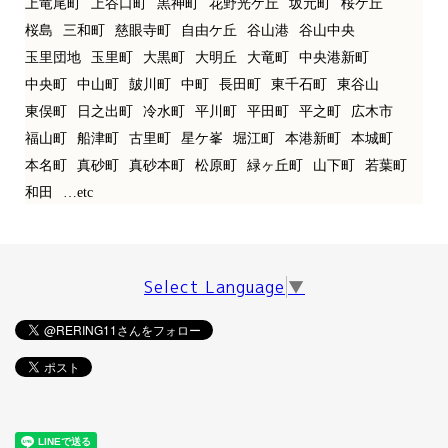
上竜尾町
上谷口町
黒神町
花野光ケ丘
坂元町
桜ケ丘
桜島
三和町
慈眼寺町
自由ケ丘
谷山港
谷山中央
玉里団地
玉里町
大黒町
大明丘
大竜町
中央港新町
中央町
中山町
皷川町
中町
長田町
東千石町
東谷山
東俣町
日之出町
冷水町
平川町
平田町
平之町
広木市
福山町
船津町
古里町
星ケ峯
堀江町
本港新町
本城町
本名町
真砂町
真砂本町
松原町
緑ヶ丘町
山下町
若葉町
和田
…etc
Select Language
▼