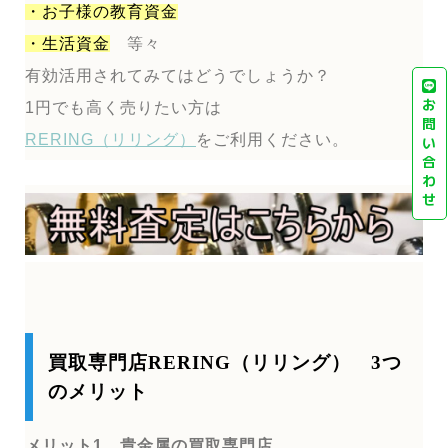
・お子様の教育資金
・生活資金
等々
有効活用されてみてはどうでしょうか？
お
1円でも高く売りたい方は
問
RERING（リリング）
をご利用ください。
い
合
わ
せ
買取専門店RERING（リリング） 3つ
のメリット
メリット1 貴金属の買取専門店