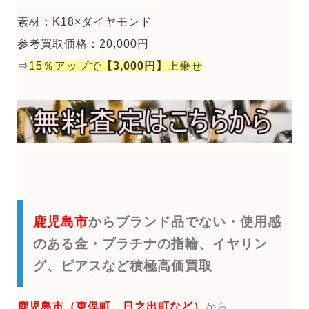
素材：K18×ダイヤモンド
参考買取価格：20,000円
⇒
15％アップで
【3,000円】
上乗せ
鹿児島市
からブランド品でない・使用感
のある金・プラチナの指輪、イヤリン
グ、ピアスなど積極高価買取
鹿児島市（東俣町 日之出町など）
から