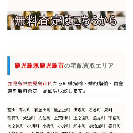
鹿児島県鹿児島市
の宅配買取エリア
鹿児島県鹿児島市内
から
結婚指輪・婚約指輪・貴金
属を
無料査定・高価買取致します。
荒田
有村町
有屋田町
池之上町
伊敷町
石谷町
泉町
稲荷町
犬迫町
入佐町
上荒田町
上之園町
魚見町
宇宿町
岡之原町
小川町
小野町
小原町
卸本町
加治屋町
春日町