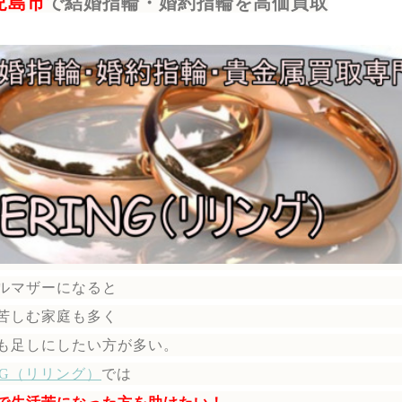
児島市
で結婚指輪・婚約指輪を高価買取
ルマザーになると
苦しむ家庭も多く
も足しにしたい方が多い。
ING（リリング）
では