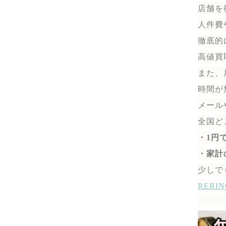
店舗を
人件費
徹底的
高値買
また、
時間が
メール
全国ど
・1円
・家計
少しで
RER