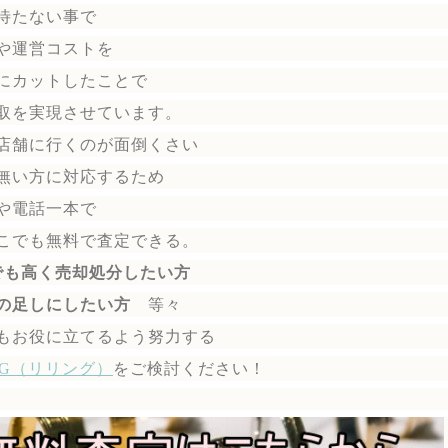
待たない事で
や運営コストを
にカットしたことで
取を実現させています。
店舗に行くのが面倒くさい
無い方に対応するため
や電話一本で
こでも無料で
査定できる。
でも高く売却処分したい方
の足しにしたい方
等々
もお役に立てるよう努力する
ING（リリング）
を
ご検討ください！