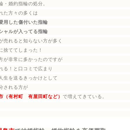
輪
・婚約指輪
の処分。
れた方々の多くは
愛用した傷付いた指輪
シャルが入ってる指輪
が売れると知らない方が多く
に捨ててしまった！
方が非常に多かったのですが
れる！と口コミで広まり
人生を送る
きっかけとして
分される方
が
市（有村町 有屋田町など）
で増えてきている。