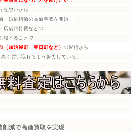
で生活苦になった方を助けたい！
うな想いから
輪・婚約指輪
の
高価買取を開始。
・店舗維持費などの
削減することで
市（加治屋町 春日町など）
の皆様から
も高く買い取れるよう努力している。
費削減で高価買取を実現