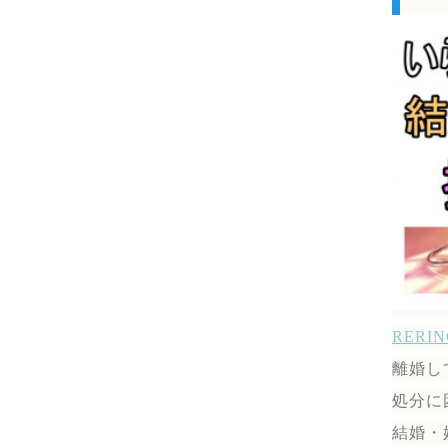
RER
離婚し
処分に
結婚・