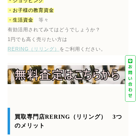
・ショッピング
・お子様の教育資金
・生活資金
等々
有効活用されてみてはどうでしょうか？
1円でも高く売りたい方は
RERING（リリング）
をご利用ください。
お
問
い
合
わ
せ
買取専門店RERING（リリング） 3つ
のメリット