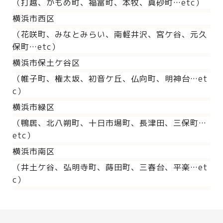
（打越、かもめ町、福富町、本牧、真砂町…etc）
横浜市西区
（花咲町、みなとみらい、南軽井沢、宮ケ谷、元久
保町…etc）
横浜市保土ケ谷区
（帷子町、権太坂、初音ケ丘、仏向町、明神台…et
c）
横浜市緑区
（鴨居、北八朔町、十日市場町、長津田、三保町…
etc）
横浜市南区
（井土ケ谷、弘明寺町、蒔田町、三春台、平楽…et
c）