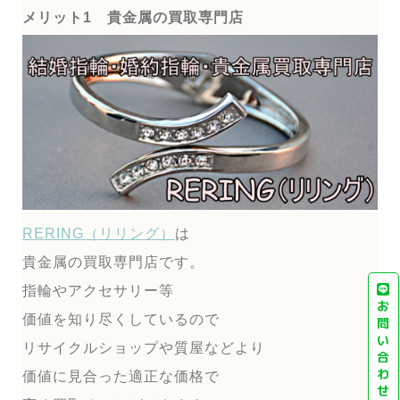
メリット1 貴金属の買取専門店
RERING（リリング）
は
貴金属の買取専門店です。
指輪やアクセサリー等
お
価値を知り尽くしているので
問
い
リサイクルショップや質屋などより
合
わ
価値に見合った適正な価格で
せ