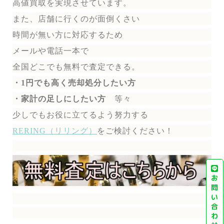
高値買取を実現させています。
また、店舗に行くのが面倒くさい
時間が無い方に対応するため
メールや電話一本で
全国どこでも無料で
査定できる。
・1円でも高く売却処分したい方
・家計の足しにしたい方
等々
少しでもお役に立てるよう努力する
RERING（リリング）
を
ご検討ください！
お
問
い
合
わ