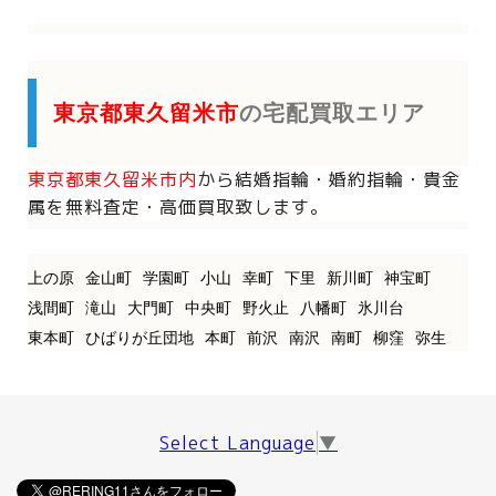
東京都東久留米市
の宅配買取エリア
東京都東久留米市内
から
結婚指輪・婚約指輪・貴金
属を
無料査定・高価買取致します。
上の原
金山町
学園町
小山
幸町
下里
新川町
神宝町
浅間町
滝山
大門町
中央町
野火止
八幡町
氷川台
東本町
ひばりが丘団地
本町
前沢
南沢
南町
柳窪
弥生
Select Language
▼