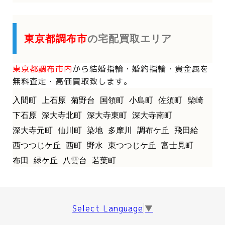
東京都調布市
の宅配買取エリア
東京都調布市内
から
結婚指輪・婚約指輪・貴金属を
無料査定・高価買取致します。
入間町
上石原
菊野台
国領町
小島町
佐須町
柴崎
下石原
深大寺北町
深大寺東町
深大寺南町
深大寺元町
仙川町
染地
多摩川
調布ケ丘
飛田給
西つつじケ丘
西町
野水
東つつじケ丘
富士見町
布田
緑ケ丘
八雲台
若葉町
Select Language
▼