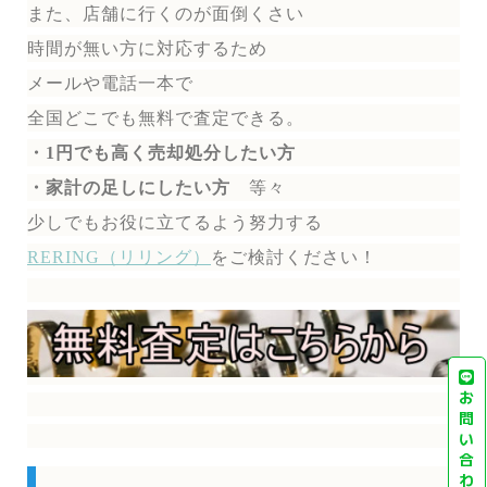
また、店舗に行くのが面倒くさい
時間が無い方に対応するため
メールや電話一本で
全国どこでも無料で
査定できる。
・1円でも高く売却処分したい方
・家計の足しにしたい方
等々
少しでもお役に立てるよう努力する
RERING（リリング）
を
ご検討ください！
お
問
い
合
わ