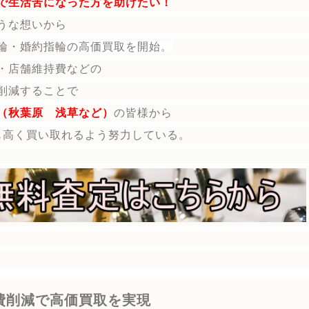
で生活苦になった方を助けたい！
うな想いから
輪・婚約指輪
の
高価買取を開始。
・店舗維持費などの
削減することで
（秋葉原 浅草など）
の皆様から
も高く買い取れるよう努力している。
費削減で高価買取を実現