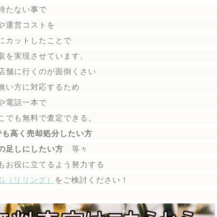
待たない事で
や運営コストを
にカットしたことで
取を実現させています。
店舗に行くのが面倒くさい
無い方に対応するため
や電話一本で
こでも無料で
査定できる。
でも高く売却処分したい方
の足しにしたい方
等々
もお役に立てるよう努力する
ING（リリング）
を
ご検討ください！