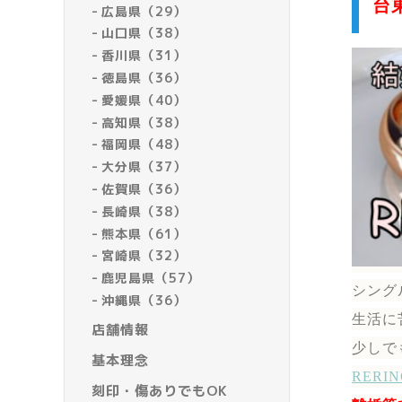
台
広島県（29）
山口県（38）
香川県（31）
徳島県（36）
愛媛県（40）
高知県（38）
福岡県（48）
大分県（37）
佐賀県（36）
長崎県（38）
熊本県（61）
宮崎県（32）
鹿児島県（57）
シング
沖縄県（36）
生活に
店舗情報
少しで
基本理念
RER
刻印・傷ありでもOK