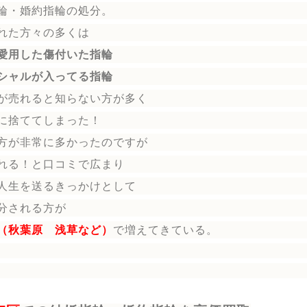
輪
・婚約指輪
の処分。
れた方々の多くは
愛用した傷付いた指輪
シャルが入ってる指輪
が売れると知らない方が多く
に捨ててしまった！
方が非常に多かったのですが
れる！と口コミで広まり
人生を送る
きっかけとして
分される方
が
（秋葉原 浅草など）
で増えてきている。