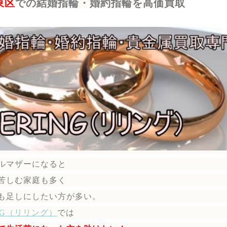
東区
での結婚指輪・婚約指輪を高価買取
ルマザーになると
苦しむ家庭も多く
も足しにしたい方が多い。
ING（リリング）
では