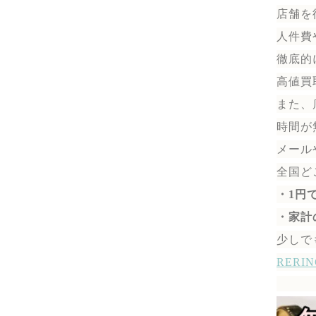
店舗を
人件費
徹底的
高値買
また、
時間が
メール
全国ど
・1円
・家計
少しで
RER