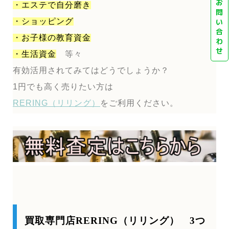
お
・エステで自分磨き
問
・ショッピング
い
合
・お子様の教育資金
わ
せ
・生活資金
等々
有効活用されてみてはどうでしょうか？
1円でも高く売りたい方は
RERING（リリング）
をご利用ください。
買取専門店RERING（リリング） 3つ