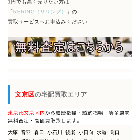
1円でも高く売りたい方は
「
RERING（リリング）
」の
買取サービスへお申込みください。
文京区
の宅配買取エリア
東京都文京区内
から
結婚指輪・婚約指輪・貴金属を
無料査定・高価買取致します。
大塚
音羽
春日
小石川
後楽
小日向
水道
関口