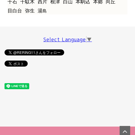
千石
千駄木
西片
根津
白山
本駒込
本郷
向丘
目白台
弥生
湯
島
Select Language
▼