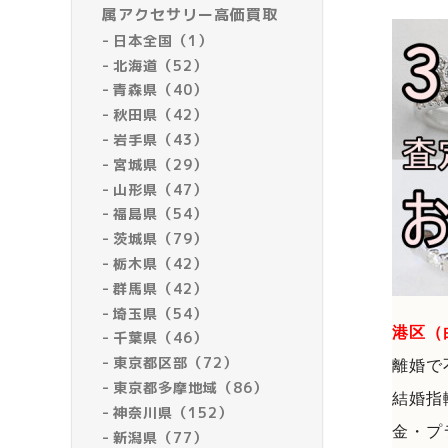
属アクセサリー高価買取
日本全国（1）
北海道（52）
青森県（40）
秋田県（42）
岩手県（43）
宮城県（29）
山形県（47）
福島県（54）
茨城県（79）
栃木県（42）
群馬県（42）
埼玉県（54）
港区（
千葉県（46）
東京都区部（72）
離婚で
東京都多摩地域（86）
結婚指
神奈川県（152）
金・プ
新潟県（77）