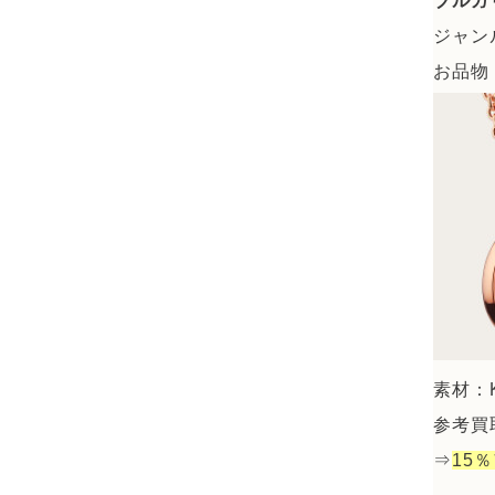
ブルガ
ジャン
お品物：
素材：K
参考買取
⇒
15