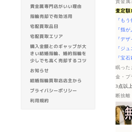
貴金属
貴金属専門店がいい理由
査定額
指輪売却で有効活用
『もう
宅配買取品目
『指が
宅配買取エリア
『デザ
購入金額とのギャップが大
『ジュ
きい結婚指輪、婚約指輪を
『宝石
少しでも高く売却するコツ
眠った
お知らせ
金・プ
結婚指輪買取店店主から
3点以
プライバシーポリシー
断捨離
利用規約