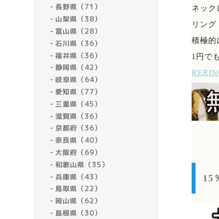
長野県（71）
ネック
山梨県（38）
リング
富山県（28）
積極的
石川県（36）
福井県（36）
1円で
静岡県（42）
RER
岐阜県（64）
愛知県（77）
三重県（45）
滋賀県（36）
京都府（36）
奈良県（40）
大阪府（69）
和歌山県（35）
兵庫県（43）
1
鳥取県（22）
岡山県（62）
島根県（30）